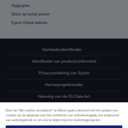
Digigraphie
Direct op textiel printen
Epson Global website
Aanbiederidentificatie
Identificatie van productconformiteit
Privacyverklaring van Epson
Herroepingsformulier
Naleving van de EU Data Act
Neem contact met ons op betreffende uw gegevens
Door op “Alle cookies accepteren” te klikken gaat u akkoord met het opslaan van
cookies op uw apparaat voor het verbeteren van websitenavigatie, het analyseren
Cookie-informatie
van websitegebruik en om ons te helpen bij onze marketingprojecten.