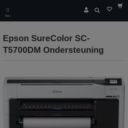
Skip
to
Zoeken
main
Menu
content
Epson SureColor SC-
T5700DM Ondersteuning