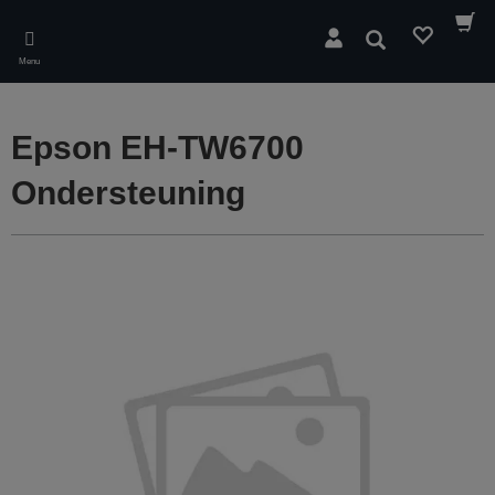
Skip
to
Zoeken
main
Menu
content
Epson EH-TW6700
Ondersteuning