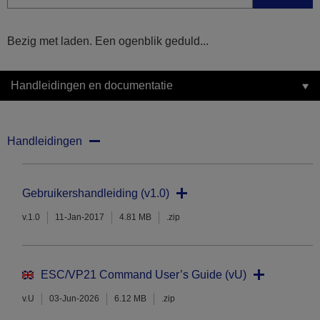
Bezig met laden. Een ogenblik geduld...
Handleidingen en documentatie
Handleidingen
Gebruikershandleiding (v1.0)
v.1.0
11-Jan-2017
4.81 MB
.zip
ESC/VP21 Command User’s Guide (vU)
v.U
03-Jun-2026
6.12 MB
.zip