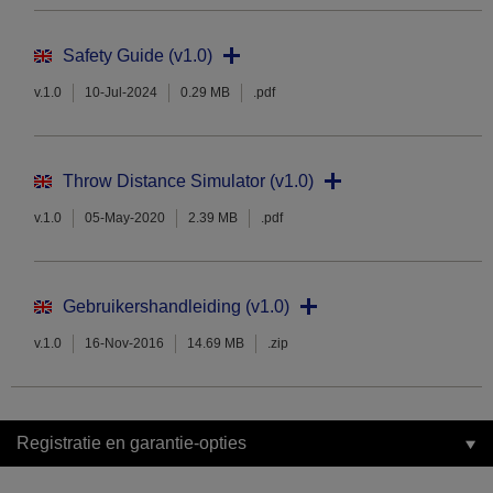
Safety Guide (v1.0)
v.1.0
10-Jul-2024
0.29 MB
.pdf
Throw Distance Simulator (v1.0)
v.1.0
05-May-2020
2.39 MB
.pdf
Gebruikershandleiding (v1.0)
v.1.0
16-Nov-2016
14.69 MB
.zip
Registratie en garantie-opties