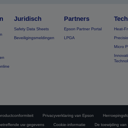
n
Juridisch
Partners
Tech
Safety Data Sheets
Epson Partner Portal
Heat-Fr
en
Beveiligingsmeldingen
LPGA
Precisi
Micro P
Innovat
en
Techno
nline
 productconformiteit
Privacyverklaring van Epson
Herroepingsfo
betreffende uw gegevens
Cookie-informatie
De toewijding van