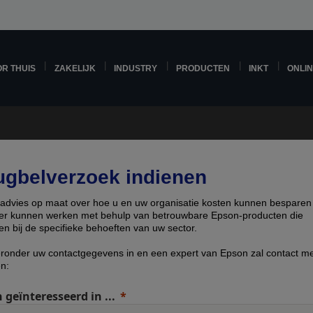
R THUIS
ZAKELIJK
INDUSTRY
PRODUCTEN
INKT
ONLI
ugbelverzoek indienen
g advies op maat over hoe u en uw organisatie kosten kunnen besparen
nter kunnen werken met behulp van betrouwbare Epson-producten die
en bij de specifieke behoeften van uw sector.
eronder uw contactgegevens in en een expert van Epson zal contact me
n:
 geïnteresseerd in ...