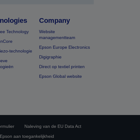
nologies
Company
ee Technology
Website
managementteam
onCore
Epson Europe Electronics
iezo-technologie
Digigraphie
ieve
logieën
Direct op textiel printen
Epson Global website
rmulier
Naleving van de EU Data Act
 Epson aan toegankelijkheid