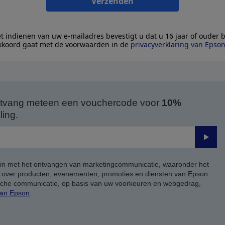
Verzenden
t indienen van uw e-mailadres bevestigt u dat u 16 jaar of ouder 
kkoord gaat met de voorwaarden in de
privacyverklaring van Epso
 ontvang meteen een vouchercode voor
10%
ing.
Verze
 in met het ontvangen van marketingcommunicatie, waaronder het
, over producten, evenementen, promoties en diensten van Epson
ische communicatie, op basis van uw voorkeuren en webgedrag,
van Epson
.