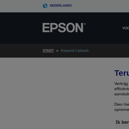
Skip
NEDERLANDS
to
main
content
VOO
START
Request Callback
Ter
Verkrij
efficië
aansluit
Dien hi
opneme
Ik ben