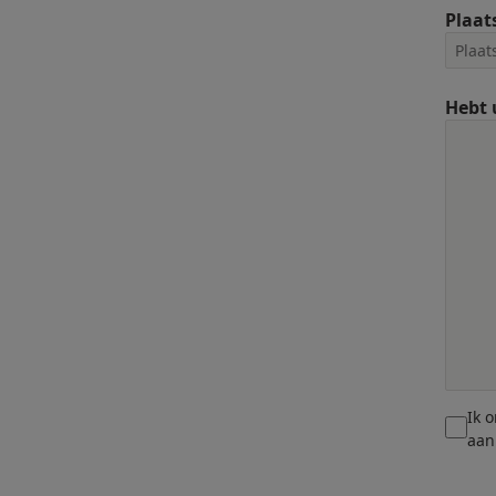
Plaat
Hebt 
Ik 
aan