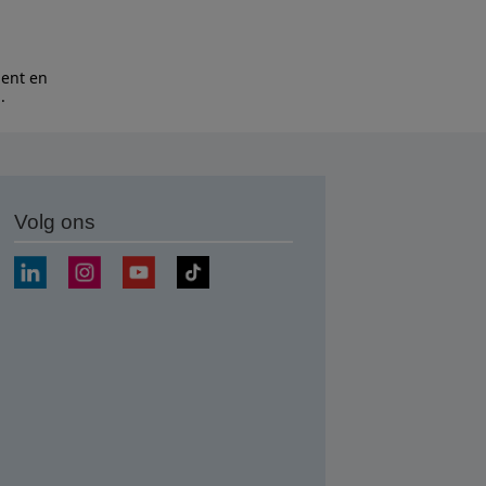
bent en
n
.
Volg ons
nden