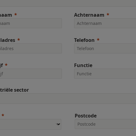
naam
Achternaam
ladres
Telefoon
jf
Functie
triële sector
Postcode