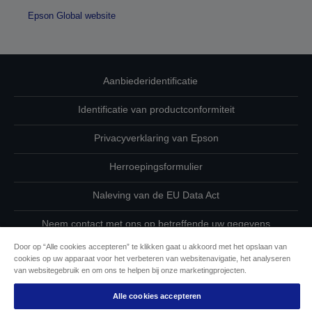
Epson Global website
Aanbiederidentificatie
Identificatie van productconformiteit
Privacyverklaring van Epson
Herroepingsformulier
Naleving van de EU Data Act
Neem contact met ons op betreffende uw gegevens
Door op “Alle cookies accepteren” te klikken gaat u akkoord met het opslaan van
Cookie-informatie
cookies op uw apparaat voor het verbeteren van websitenavigatie, het analyseren
van websitegebruik en om ons te helpen bij onze marketingprojecten.
De toewijding van Epson aan toegankelijkheid
Alle cookies accepteren