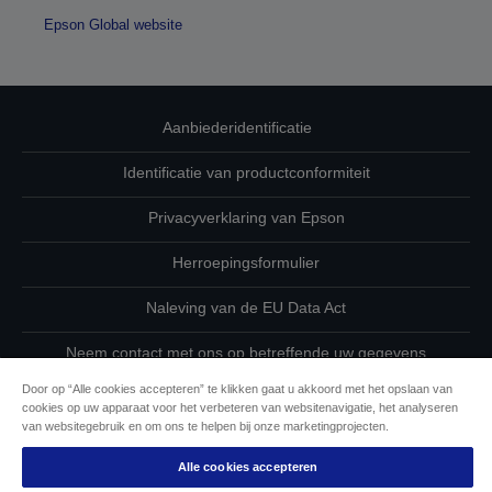
Epson Global website
Aanbiederidentificatie
Identificatie van productconformiteit
Privacyverklaring van Epson
Herroepingsformulier
Naleving van de EU Data Act
Neem contact met ons op betreffende uw gegevens
Door op “Alle cookies accepteren” te klikken gaat u akkoord met het opslaan van
Cookie-informatie
cookies op uw apparaat voor het verbeteren van websitenavigatie, het analyseren
van websitegebruik en om ons te helpen bij onze marketingprojecten.
De toewijding van Epson aan toegankelijkheid
Alle cookies accepteren