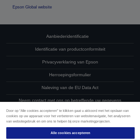
Epson Global website
Aanbiederidentificatie
Identificatie van productconformiteit
Privacyverklaring van Epson
Herroepingsformulier
Naleving van de EU Data Act
Neem contact met ons op betreffende uw gegevens
Door op “Alle cookies accepteren” te klikken gaat u akkoord met het opslaan van
Cookie-informatie
cookies op uw apparaat voor het verbeteren van websitenavigatie, het analyseren
van websitegebruik en om ons te helpen bij onze marketingprojecten.
De toewijding van Epson aan toegankelijkheid
Alle cookies accepteren