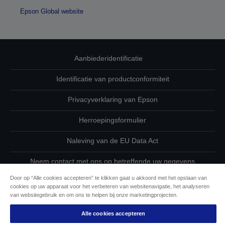
Epson Global website
Aanbiederidentificatie
Identificatie van productconformiteit
Privacyverklaring van Epson
Herroepingsformulier
Naleving van de EU Data Act
Neem contact met ons op betreffende uw gegevens
Door op “Alle cookies accepteren” te klikken gaat u akkoord met het opslaan van
Cookie-informatie
cookies op uw apparaat voor het verbeteren van websitenavigatie, het analyseren
van websitegebruik en om ons te helpen bij onze marketingprojecten.
De toewijding van Epson aan toegankelijkheid
Alle cookies accepteren