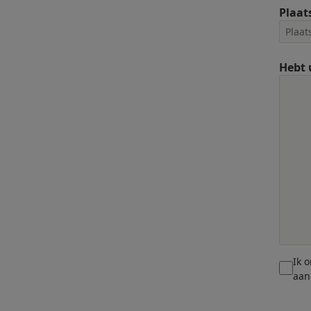
Plaat
Hebt 
Ik 
aan