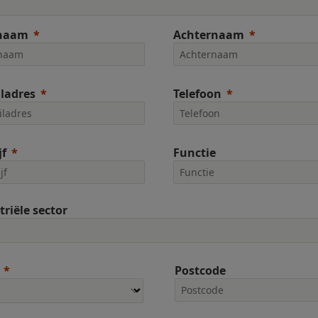
naam
Achternaam
ladres
Telefoon
jf
Functie
triële sector
Postcode