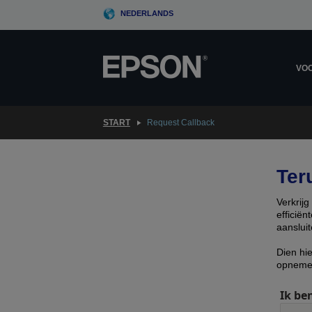
Skip
NEDERLANDS
to
main
content
VOO
START
Request Callback
Ter
Verkrij
efficië
aansluit
Dien hi
opneme
Ik ben