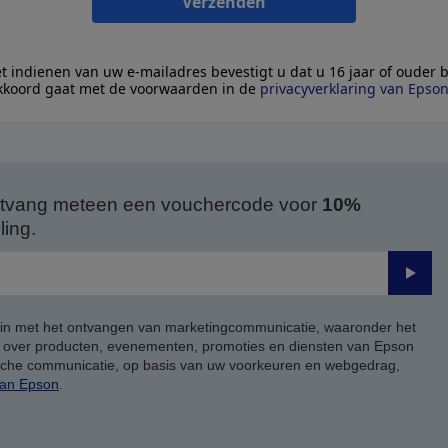
Verzenden
t indienen van uw e-mailadres bevestigt u dat u 16 jaar of ouder 
kkoord gaat met de voorwaarden in de
privacyverklaring van Epso
 ontvang meteen een vouchercode voor
10%
ing.
Verze
 in met het ontvangen van marketingcommunicatie, waaronder het
, over producten, evenementen, promoties en diensten van Epson
ische communicatie, op basis van uw voorkeuren en webgedrag,
van Epson
.