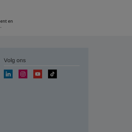
bent en
n
.
Volg ons
nden