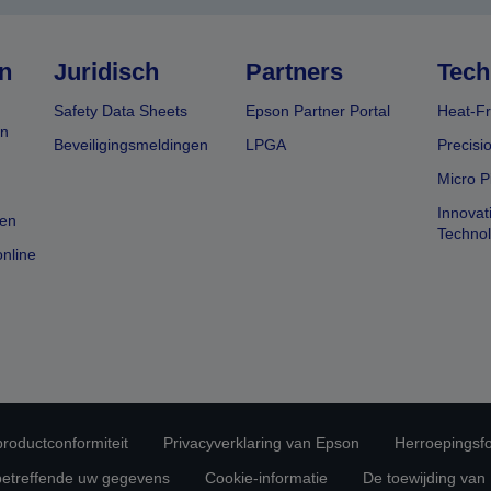
n
Juridisch
Partners
Tech
Safety Data Sheets
Epson Partner Portal
Heat-Fr
en
Beveiligingsmeldingen
LPGA
Precisi
Micro P
Innovat
en
Techno
nline
 productconformiteit
Privacyverklaring van Epson
Herroepingsfo
betreffende uw gegevens
Cookie-informatie
De toewijding van