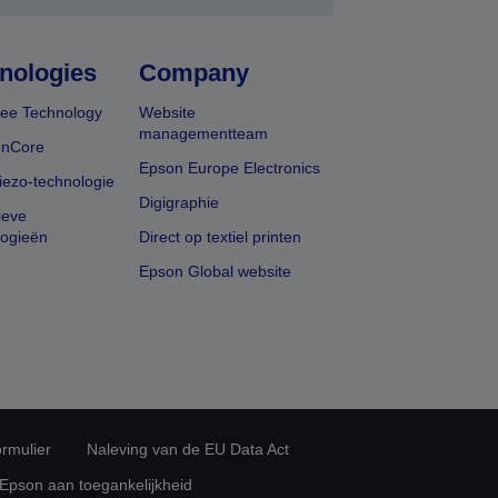
nologies
Company
ee Technology
Website
managementteam
onCore
Epson Europe Electronics
iezo-technologie
Digigraphie
ieve
logieën
Direct op textiel printen
Epson Global website
rmulier
Naleving van de EU Data Act
 Epson aan toegankelijkheid