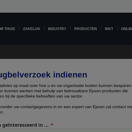
R THUIS
ZAKELIJK
INDUSTRY
PRODUCTEN
INKT
ONLI
ugbelverzoek indienen
g advies op maat over hoe u en uw organisatie kosten kunnen besparen
nter kunnen werken met behulp van betrouwbare Epson-producten die
en bij de specifieke behoeften van uw sector.
eronder uw contactgegevens in en een expert van Epson zal contact me
n:
 geïnteresseerd in ...