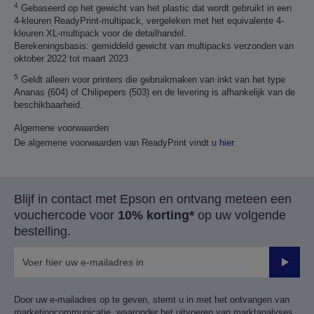
4
Gebaseerd op het gewicht van het plastic dat wordt gebruikt in een
4-kleuren ReadyPrint-multipack, vergeleken met het equivalente 4-
kleuren XL-multipack voor de detailhandel.
Berekeningsbasis: gemiddeld gewicht van multipacks verzonden van
oktober 2022 tot maart 2023
5
Geldt alleen voor printers die gebruikmaken van inkt van het type
Ananas (604) of Chilipepers (503) en de levering is afhankelijk van de
beschikbaarheid.
Algemene voorwaarden
De algemene voorwaarden van ReadyPrint vindt u
hier
.
Blijf in contact met Epson en ontvang meteen een
vouchercode voor
10% korting*
op uw volgende
bestelling.
Verze
Door uw e-mailadres op te geven, stemt u in met het ontvangen van
marketingcommunicatie, waaronder het uitvoeren van marktanalyses