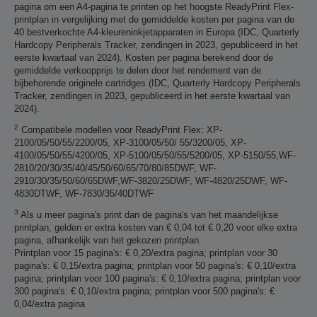
pagina om een A4-pagina te printen op het hoogste ReadyPrint Flex-
printplan in vergelijking met de gemiddelde kosten per pagina van de
40 bestverkochte A4-kleureninkjetapparaten in Europa (IDC, Quarterly
Hardcopy Peripherals Tracker, zendingen in 2023, gepubliceerd in het
eerste kwartaal van 2024). Kosten per pagina berekend door de
gemiddelde verkoopprijs te delen door het rendement van de
bijbehorende originele cartridges (IDC, Quarterly Hardcopy Peripherals
Tracker, zendingen in 2023, gepubliceerd in het eerste kwartaal van
2024).
2
Compatibele modellen voor ReadyPrint Flex: XP-
2100/05/50/55/2200/05, XP-3100/05/50/ 55/3200/05, XP-
4100/05/50/55/4200/05, XP-5100/05/50/55/5200/05, XP-5150/55,WF-
2810/20/30/35/40/45/50/60/65/70/80/85DWF, WF-
2910/30/35/50/60/65DWF,WF-3820/25DWF, WF-4820/25DWF, WF-
4830DTWF, WF-7830/35/40DTWF
3
Als u meer pagina's print dan de pagina's van het maandelijkse
printplan, gelden er extra kosten van € 0,04 tot € 0,20 voor elke extra
pagina, afhankelijk van het gekozen printplan.
Printplan voor 15 pagina's: € 0,20/extra pagina; printplan voor 30
pagina's: € 0,15/extra pagina; printplan voor 50 pagina's: € 0,10/extra
pagina; printplan voor 100 pagina's: € 0,10/extra pagina; printplan voor
300 pagina's: € 0,10/extra pagina; printplan voor 500 pagina's: €
0,04/extra pagina