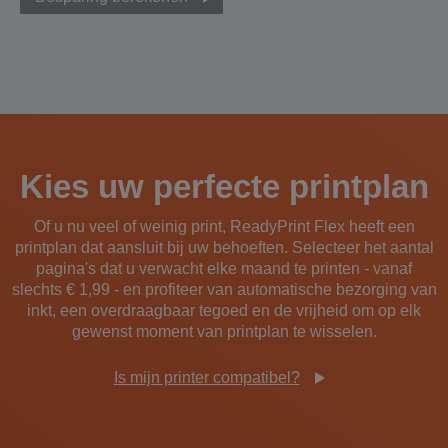
Kies uw perfecte printplan
Of u nu veel of weinig print, ReadyPrint Flex heeft een
printplan dat aansluit bij uw behoeften. Selecteer het aantal
pagina's dat u verwacht elke maand te printen - vanaf
slechts € 1,99 - en profiteer van automatische bezorging van
inkt, een overdraagbaar tegoed en de vrijheid om op elk
gewenst moment van printplan te wisselen.
Is mijn printer compatibel?