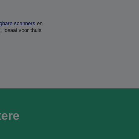
gbare scanners
en
 ideaal voor thuis
ere