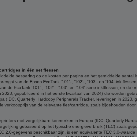
cartridges in één set flessen
delde besparing op de kosten per pagina en het gemiddelde aantal inkj
rengst van de Epson EcoTank ‘101’-, ‘102’-, ‘103’- en ‘104’-inktflesse
an de EcoTank ‘101’-, ‘102’-, ‘103’- en ‘104’-serie inktflessen, en de o
 2023, gepubliceerd in het eerste kwartaal van 2024) die worden gebru
pa (IDC, Quarterly Hardcopy Peripherals Tracker, leveringen in 2023, g
verkoopprijs van de relevante fles/cartridge, zoals bijgehouden door
printers met vergelijkbare kenmerken in Europa (IDC, Quarterly Hard
ergelijking gebaseerd op het typische energieverbruik (TEC) zoals gep
 TEC 2.0-gegevens beschikbaar zijn, is een equivalente TEC 3.0-waard