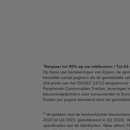
1
Bespaar tot 95% op uw inktkosten / Tot 63 
Op basis van berekeningen van Epson, de gemid
hetzelfde aantal pagina’s als de gemiddelde opb
(A4-prints van het ISO/IEC 24712-testpatroon) v
Peripherals Consumables Tracker, leveringen in
kleureninkjetprinters voor consumenten in Euro
Kosten per pagina berekend door de gemiddelde 
.
2
Vergeleken met de bestverkochte kleurenlaser
2023 tot Q4 2023, gepubliceerd in Q1 2024). V
specificaties van de fabrikanten. Waar alleen