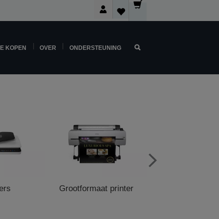
NE KOPEN
OVER
ONDERSTEUNING
ers
Grootformaat printer
POS Printe