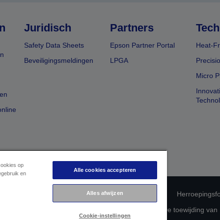
n
Juridisch
Partners
Tech
Safety Data Sheets
Epson Partner Portal
Heat-Fr
en
Beveiligingsmeldingen
LPGA
Precisi
Micro P
Innovat
en
Techno
nline
cookies op
Alle cookies accepteren
egebruik en
 productconformiteit
Privacyverklaring van Epson
Alles afwijzen
Herroepingsfo
betreffende uw gegevens
Cookie-informatie
De toewijding van
Cookie-instellingen