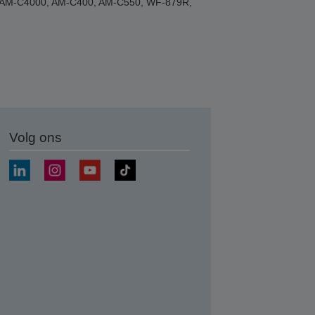
00, AM-C4000, AM-C400, AM-C550, WF-879R,
Volg ons
nden