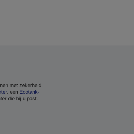
nnen met zekerheid
nter
, een
Ecotank-
er die bij u past.