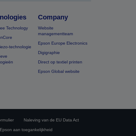
nologies
Company
ee Technology
Website
managementteam
onCore
Epson Europe Electronics
iezo-technologie
Digigraphie
ieve
logieën
Direct op textiel printen
Epson Global website
rmulier
Naleving van de EU Data Act
 Epson aan toegankelijkheid