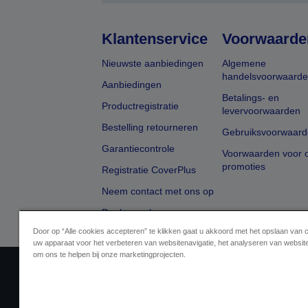
Klantenservice
Voorwaarde
Nieuwste aanbiedingen
Algemene
handelsvoorwaard
Aanbiedingen
Betalings- en
Productregistratie
levervoorwaarden
Bestelling retourneren
Gebruiksvoorwaard
Garantiecontrole
Voorwaarden voor o
promoties
Registratie CoverPlus
Neem contact met ons op
Dealer zoeken
Door op “Alle cookies accepteren” te klikken gaat u akkoord met het opslaan van 
uw apparaat voor het verbeteren van websitenavigatie, het analyseren van websit
om ons te helpen bij onze marketingprojecten.
Aanbiederidentificatie
Identificatie van
Neem contact met ons op 