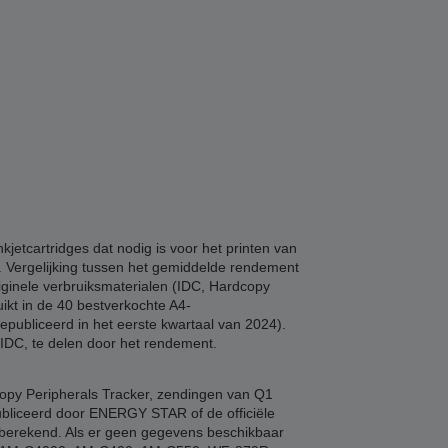
etcartridges dat nodig is voor het printen van
n. Vergelijking tussen het gemiddelde rendement
riginele verbruiksmaterialen (IDC, Hardcopy
ikt in de 40 bestverkochte A4-
epubliceerd in het eerste kwartaal van 2024).
 IDC, te delen door het rendement.
copy Peripherals Tracker, zendingen van Q1
ubliceerd door ENERGY STAR of de officiële
e berekend. Als er geen gegevens beschikbaar