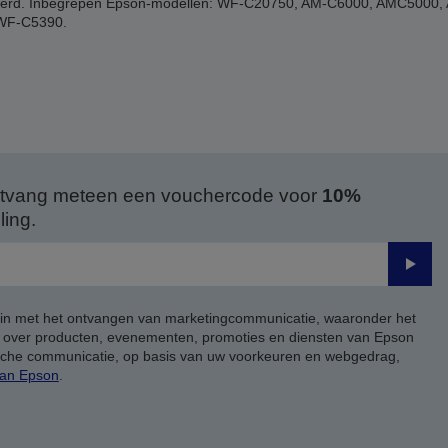
 verwijderd. Inbegrepen Epson-modellen: WF-C20750, AM-C6000, AMC50
WF-C5390.
 ontvang meteen een vouchercode voor
10%
ing.
Verze
 in met het ontvangen van marketingcommunicatie, waaronder het
, over producten, evenementen, promoties en diensten van Epson
ische communicatie, op basis van uw voorkeuren en webgedrag,
van Epson
.