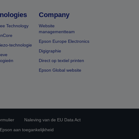
nologies
Company
ee Technology
Website
managementteam
onCore
Epson Europe Electronics
iezo-technologie
Digigraphie
ieve
logieën
Direct op textiel printen
Epson Global website
rmulier
Naleving van de EU Data Act
 Epson aan toegankelijkheid