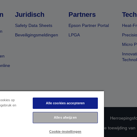
n
Juridisch
Partners
Tech
Safety Data Sheets
Epson Partner Portal
Heat-Fr
en
Beveiligingsmeldingen
LPGA
Precisi
Micro P
Innovat
en
Techno
nline
cookies op
Alle cookies accepteren
egebruik en
 productconformiteit
Privacyverklaring van Epson
Alles afwijzen
Herroepingsfo
betreffende uw gegevens
Cookie-informatie
De toewijding van
Cookie-instellingen