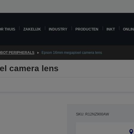
R THUIS
ZAKELIJK
INDUSTRY
PRODUCTEN
INKT
ONLI
BOT PERIPHERALS
Epson 16mm megapixel camera lens
l camera lens
SKU: R12NZ900AW