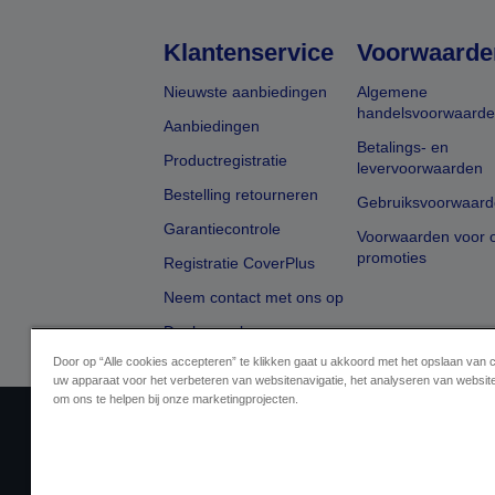
Klantenservice
Voorwaarde
Nieuwste aanbiedingen
Algemene
handelsvoorwaard
Aanbiedingen
Betalings- en
Productregistratie
levervoorwaarden
Bestelling retourneren
Gebruiksvoorwaard
Garantiecontrole
Voorwaarden voor o
promoties
Registratie CoverPlus
Neem contact met ons op
Dealer zoeken
Door op “Alle cookies accepteren” te klikken gaat u akkoord met het opslaan van 
uw apparaat voor het verbeteren van websitenavigatie, het analyseren van websit
om ons te helpen bij onze marketingprojecten.
Aanbiederidentificatie
Identificatie van
Neem contact met ons op 