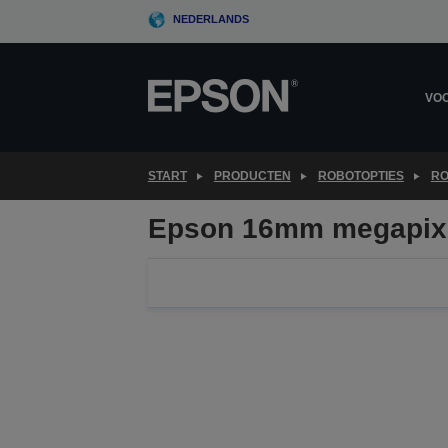
Skip
NEDERLANDS
to
main
content
VOO
START
PRODUCTEN
ROBOTOPTIES
RO
Epson 16mm megapixe