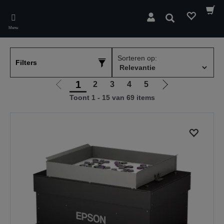
Skip
to
Zoeken
main
Menu
content
Sorteren op:
Filters
1
2
3
4
5
Ga
Ga
Toont 1 - 15 van 69 items
naar
naar
vorige
de
pagina
volgende
pagina