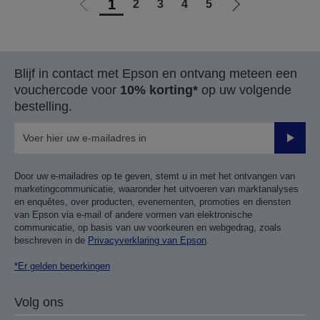
1
2
3
4
5
Ga
Ga
naar
naar
vorige
de
pagina
volgende
Blijf in contact met Epson en ontvang meteen een
pagina
vouchercode voor
10% korting*
op uw volgende
bestelling.
Verze
Door uw e-mailadres op te geven, stemt u in met het ontvangen van
marketingcommunicatie, waaronder het uitvoeren van marktanalyses
en enquêtes, over producten, evenementen, promoties en diensten
van Epson via e-mail of andere vormen van elektronische
communicatie, op basis van uw voorkeuren en webgedrag, zoals
beschreven in de
Privacyverklaring van Epson
.
*Er gelden beperkingen
Volg ons