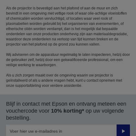
Als de projector is bevestigd aan het plafond of aan de muur en zich
bevindt in een omgeving met vettige rook of waar olie-achtige vloeistoffen
of chemicaliën worden vervluchtigd, of locaties waar veel rook of
plasmabellen worden gebruikt bij het organiseren van evenementen, of
etherische oliën worden verdampt, dan is het mogelijk dat bepaalde
onderdelen van onze producten onderhevig zijn aan materiaaldegradatie,
waardoor deze onderdelen na verloop van tijd kunnen breken en de
projector van het plafond op de grond zou kunnen vallen.
Wij adviseren om de apparatuur regelmatig te laten inspecteren, hetzij door
de gebruiker zelf, hetzij door een gekwalificeerde professional, om een
veilige werking te waarborgen.
Als u zich zorgen maakt over de omgeving waarin uw projector is
geïnstalleerd of als u andere vragen hebt, kunt u contact opnemen met
onze supportafdeling voor verdere assistentie.
Blijf in contact met Epson en ontvang meteen een
vouchercode voor
10% korting*
op uw volgende
bestelling.
Verze