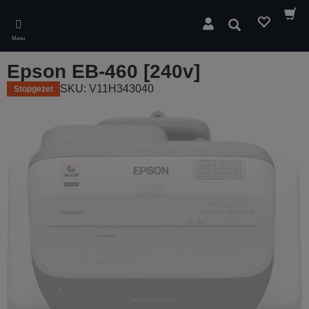
Skip
to
Zoeken
main
Menu
content
Epson EB-460 [240v]
SKU: V11H343040
Stopgezet