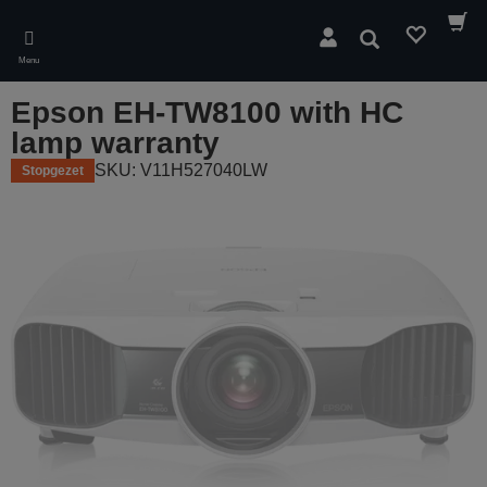
Skip
to
Zoeken
main
Menu
content
Epson EH-TW8100 with HC
lamp warranty
SKU: V11H527040LW
Stopgezet