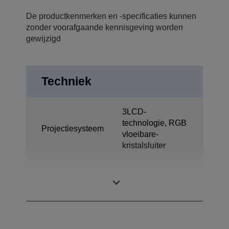
De productkenmerken en -specificaties kunnen
zonder voorafgaande kennisgeving worden
gewijzigd
Techniek
3LCD-
technologie, RGB
Projectiesysteem
vloeibare-
kristalsluiter
0,74 inch met C2
LCD-paneel
Fine