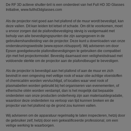
De RF 3D actieve shutter-bril is een onderdeel van het Full HD 3D Glasses
Initiative, www.fullhd3dglasses.com
Als de projector niet goed aan het plafond of de muur wordt bevestigd, kan
deze vallen. Dit kan leiden tot letsel of schade. Om dit te voorkomen, moet
u ervoor zorgen dat de plafondbevestiging stevig is vastgemaakt met
behulp van alle bevestigingspunten die zijn aangegeven in de
gebruikershandleiding van de projector. Deze kunt u downloaden van onze
ondersteuningswebsite (www.epson.nl/support). Wij adviseren om door
Epson goedgekeurde plafondbevestigingen te gebruiken die compatibel
zijn met het projectormodel. Bevestig daarnaast een veiligheidsdraad met
voldoende sterkte om de projector aan de plafondbeugel te bevestigen.
Als de projector is bevestigd aan het plafond of aan de muur en zich
bevindt in een omgeving met vettige rook of waar olie-achtige vloeistoffen
of chemicaliën worden vervluchtigd, of locaties waar veel rook of
plasmabellen worden gebruikt bij het organiseren van evenementen, of
etherische oliën worden verdampt, dan is het mogelijk dat bepaalde
onderdelen van onze producten onderhevig zijn aan materiaaldegradatie,
waardoor deze onderdelen na verloop van tijd kunnen breken en de
projector van het plafond op de grond zou kunnen vallen.
Wij adviseren om de apparatuur regelmatig te laten inspecteren, hetzij door
de gebruiker zelf, hetzij door een gekwalificeerde professional, om een
veilige werking te waarborgen.