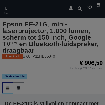
Skip
to
Zoeken
main
Menu
content
Epson EF-21G, mini-
laserprojector, 1.000 lumen,
scherm tot 150 inch, Google
TV™ en Bluetooth-luidspreker,
draagbaar
SKU: V11HB35340
Uitverkocht
€ 906,50
incl. btw (€ 749,17 excl. btw)
Bestverkochte
De EF-21G is stijlvol en compact met