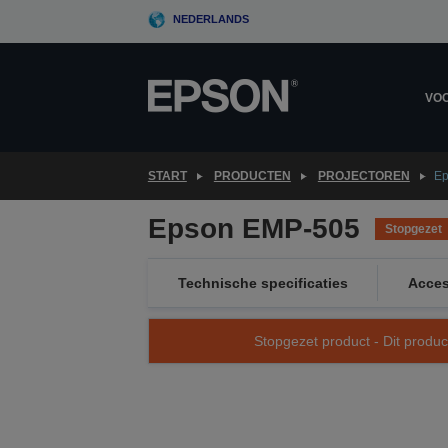
Skip
NEDERLANDS
to
main
content
VOO
START
PRODUCTEN
PROJECTOREN
Ep
Epson EMP-505
Stopgezet
Technische specificaties
Acces
Stopgezet product - Dit produc