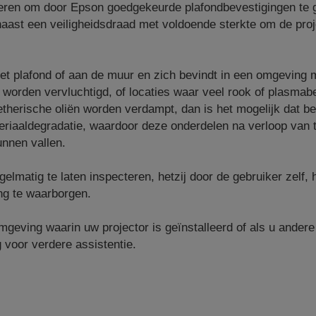
eren om door Epson goedgekeurde plafondbevestigingen te g
naast een veiligheidsdraad met voldoende sterkte om de proj
het plafond of aan de muur en zich bevindt in een omgeving m
n worden vervluchtigd, of locaties waar veel rook of plasmabe
therische oliën worden verdampt, dan is het mogelijk dat b
eriaaldegradatie, waardoor deze onderdelen na verloop van t
unnen vallen.
lmatig te laten inspecteren, hetzij door de gebruiker zelf, 
ng te waarborgen.
geving waarin uw projector is geïnstalleerd of als u andere
voor verdere assistentie.