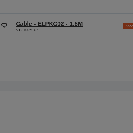
Cable - ELPKC02 - 1.8M
Sto
V12H005C02