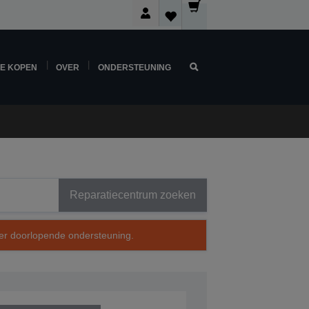
NE KOPEN
OVER
ONDERSTEUNING
Reparatiecentrum zoeken
over doorlopende ondersteuning.