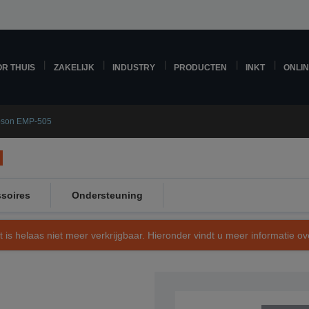
R THUIS
ZAKELIJK
INDUSTRY
PRODUCTEN
INKT
ONLI
son EMP-505
soires
Ondersteuning
t is helaas niet meer verkrijgbaar. Hieronder vindt u meer informatie 
SKU: V11H039040