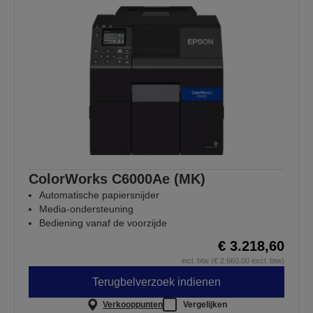
ColorWorks C6000Ae (MK)
Automatische papiersnijder
Media-ondersteuning
Bediening vanaf de voorzijde
€ 3.218,60
incl. btw (€ 2.660,00 excl. btw)
Terugbelverzoek indienen
Verkooppunten
Vergelijken