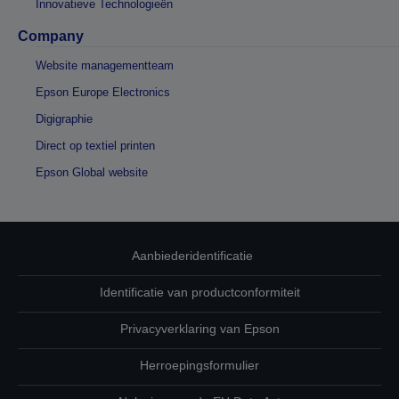
Innovatieve Technologieën
Company
Website managementteam
Epson Europe Electronics
Digigraphie
Direct op textiel printen
Epson Global website
Aanbiederidentificatie
Identificatie van productconformiteit
Privacyverklaring van Epson
Herroepingsformulier