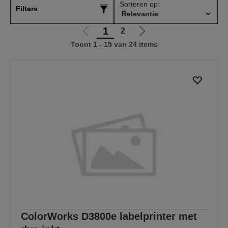
Sorteren op:
Filters
1
2
Ga
Ga
Toont 1 - 15 van 24 items
naar
naar
vorige
de
pagina
volgende
pagina
ColorWorks D3800e labelprinter met