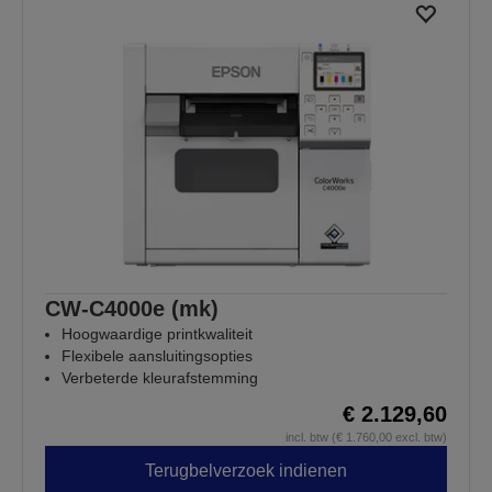
CW-C4000e (mk)
Hoogwaardige printkwaliteit
Flexibele aansluitingsopties
Verbeterde kleurafstemming
€ 2.129,60
incl. btw (€ 1.760,00 excl. btw)
Terugbelverzoek indienen