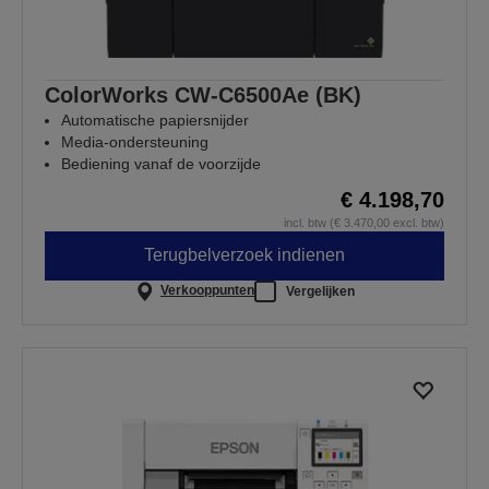
ColorWorks CW-C6500Ae (BK)
Automatische papiersnijder
Media-ondersteuning
Bediening vanaf de voorzijde
€ 4.198,70
incl. btw (€ 3.470,00 excl. btw)
Terugbelverzoek indienen
Verkooppunten
Vergelijken