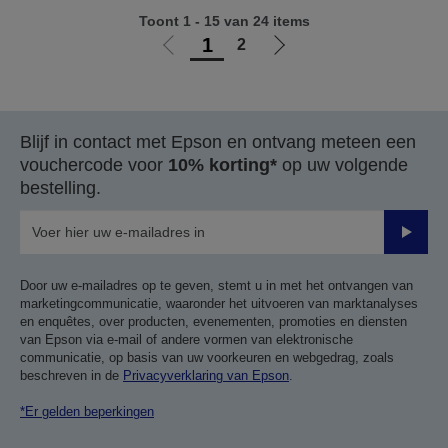
Toont 1 - 15 van 24 items
1
2
Ga
Ga
naar
naar
vorige
de
pagina
volgende
Blijf in contact met Epson en ontvang meteen een
pagina
vouchercode voor
10% korting*
op uw volgende
bestelling.
Verze
Door uw e-mailadres op te geven, stemt u in met het ontvangen van
marketingcommunicatie, waaronder het uitvoeren van marktanalyses
en enquêtes, over producten, evenementen, promoties en diensten
van Epson via e-mail of andere vormen van elektronische
communicatie, op basis van uw voorkeuren en webgedrag, zoals
beschreven in de
Privacyverklaring van Epson
.
*Er gelden beperkingen