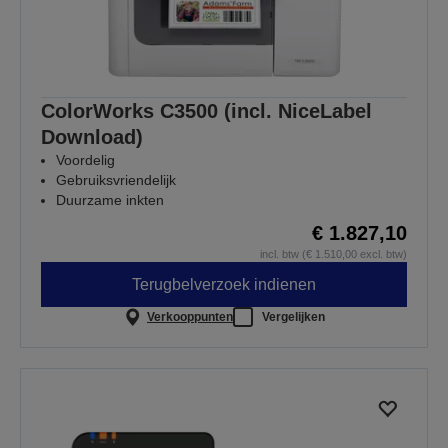
ColorWorks C3500 (incl. NiceLabel
Download)
Voordelig
Gebruiksvriendelijk
Duurzame inkten
€ 1.827,10
incl. btw (€ 1.510,00 excl. btw)
Terugbelverzoek indienen
Verkooppunten
Vergelijken