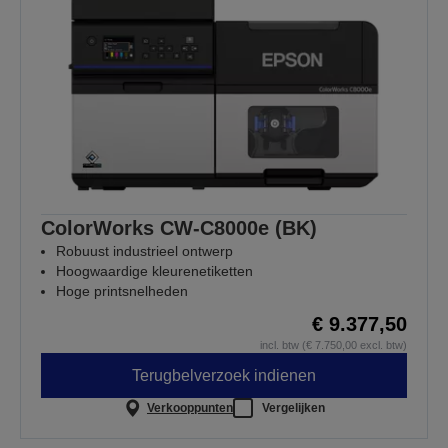
ColorWorks CW-C8000e (BK)
Robuust industrieel ontwerp
Hoogwaardige kleurenetiketten
Hoge printsnelheden
€ 9.377,50
incl. btw (€ 7.750,00 excl. btw)
Terugbelverzoek indienen
Verkooppunten
Vergelijken