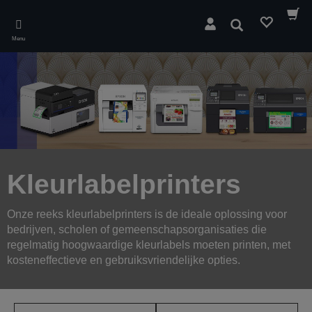
Skip
to
Zoeken
main
Menu
content
Kleurlabelprinters
Onze reeks kleurlabelprinters is de ideale oplossing voor
bedrijven, scholen of gemeenschapsorganisaties die
regelmatig hoogwaardige kleurlabels moeten printen, met
kosteneffectieve en gebruiksvriendelijke opties.