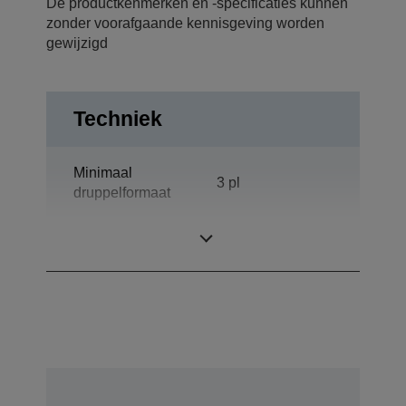
De productkenmerken en -specificaties kunnen
zonder voorafgaande kennisgeving worden
gewijzigd
Techniek
Minimaal
3 pl
druppelformaat
Printresolutie
5.760 x 1.440 dpi