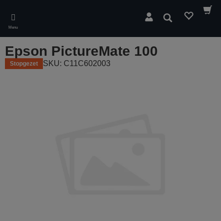
Skip
to
Zoeken
main
Menu
content
Epson PictureMate 100
SKU: C11C602003
Stopgezet