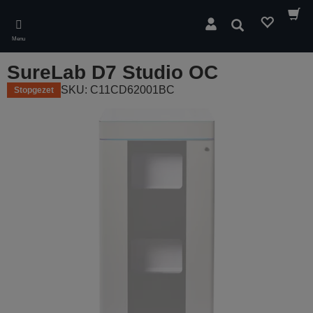
Skip
to
Zoeken
main
Menu
content
SureLab D7 Studio OC
SKU: C11CD62001BC
Stopgezet