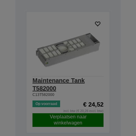
Maintenance Tank
T582000
C13T582000
€ 24,52
Op voorraad
incl. btw (€ 20,26 excl. btw)
Verplaatsen naar
winkelwagen