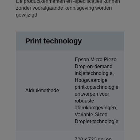
De productkenmerken en -specificaties kunnen
zonder voorafgaande kennisgeving worden
gewijzigd
Print technology
Epson Micro Piezo
Drop-on-demand
inkjettechnologie,
Hoogwaardige
printkoptechnologie
Afdrukmethode
ontworpen voor
robuuste
afdrukomgevingen,
Variable-Sized
Droplet-technologie
720 x 720 dpi op