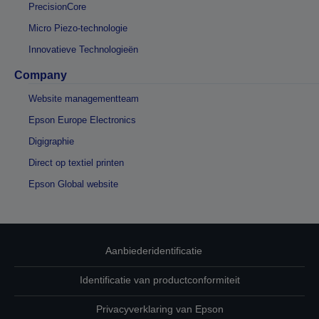
PrecisionCore
Micro Piezo-technologie
Innovatieve Technologieën
Company
Website managementteam
Epson Europe Electronics
Digigraphie
Direct op textiel printen
Epson Global website
Aanbiederidentificatie
Identificatie van productconformiteit
Privacyverklaring van Epson