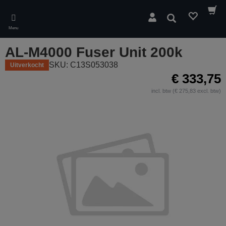
Skip
to
Zoeken
main
Menu
content
AL-M4000 Fuser Unit 200k
SKU: C13S053038
Uitverkocht
€ 333,75
incl. btw (€ 275,83 excl. btw)