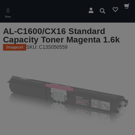
Skip
to
Zoeken
main
Menu
content
AL-C1600/CX16 Standard
Capacity Toner Magenta 1.6k
SKU: C13S050559
Stopgezet