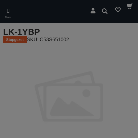
Skip
to
Zoeken
main
Menu
content
LK-1YBP
SKU: C53S651002
Stopgezet