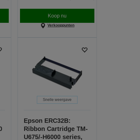
Koop nu
Verkooppunten
Snelle weergave
Epson ERC32B:
0
Ribbon Cartridge TM-
U675/-H6000 series,