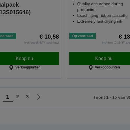
alpack
Quality assurance during
production
13S015646)
Exact fitting ribbon cassette
Extremely fast drying ink
€ 10,58
€ 13
voorraad
Op voorraad
incl. btw (€ 8,74 excl. btw)
incl. btw (€ 11,37 exc
Koop nu
Koop nu
Verkooppunten
Verkooppunten
1
2
3
Toont 1 - 15 van 3
Ga
Ga
aar
naar
orige
de
agina
volgende
pagina