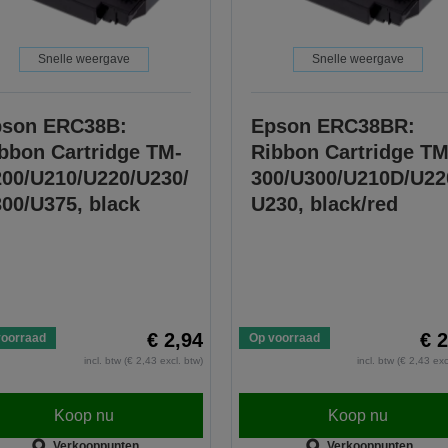
Snelle weergave
Snelle weergave
son ERC38B:
Epson ERC38BR:
bbon Cartridge TM-
Ribbon Cartridge TM
00/U210/U220/U230/
300/U300/U210D/U22
00/U375, black
U230, black/red
€ 2,94
€ 
voorraad
Op voorraad
incl. btw (€ 2,43 excl. btw)
incl. btw (€ 2,43 exc
Koop nu
Koop nu
Verkooppunten
Verkooppunten