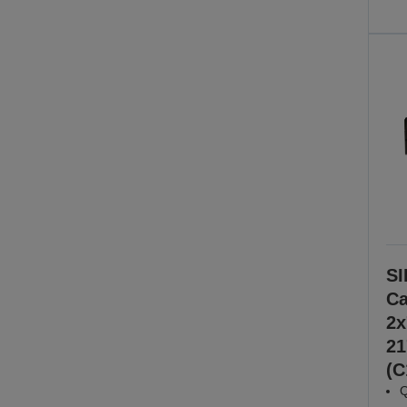
SI
Ca
2x
21
(C
Q