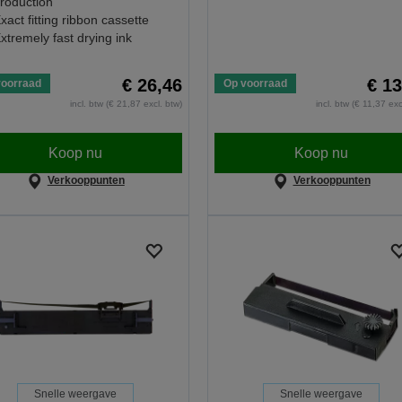
roduction
xact fitting ribbon cassette
xtremely fast drying ink
€ 26,46
€ 13
voorraad
Op voorraad
incl. btw (€ 21,87 excl. btw)
incl. btw (€ 11,37 exc
Koop nu
Koop nu
Verkooppunten
Verkooppunten
Snelle weergave
Snelle weergave