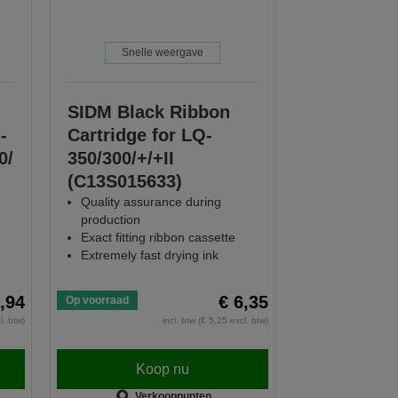
Snelle weergave
SIDM Black Ribbon
-
Cartridge for LQ-
0/
350/300/+/+II
(C13S015633)
Quality assurance during
production
Exact fitting ribbon cassette
Extremely fast drying ink
2,94
€ 6,35
Op voorraad
l. btw)
incl. btw (€ 5,25 excl. btw)
Koop nu
Verkooppunten