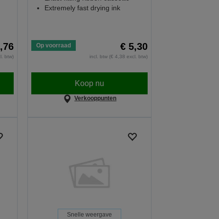
Extremely fast drying ink
,76
€ 5,30
Op voorraad
l. btw)
incl. btw (€ 4,38 excl. btw)
Koop nu
Verkooppunten
Snelle weergave