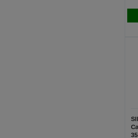
SI
Ca
35