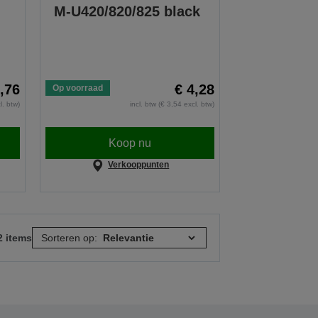
M-U420/820/825 black
,76
€ 4,28
Op voorraad
l. btw)
incl. btw (€ 3,54 excl. btw)
Koop nu
Verkooppunten
2 items
Sorteren op: