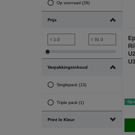
Op voorraad (26)
Prijs
prijs minimumbereik
Maximumbereik prijs
Ep
€
€
Ri
U2
Minimumbereik
Maximumbereik
U3
prijs
prijs
Verpakkingsinhoud
aanpassen
aanpassen
Singlepack (13)
Op 
Triple pack (1)
Print In Kleur