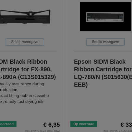
Snelle weergave
Snelle weergave
DM Black Ribbon
Epson SIDM Black
rtridge for FX-890,
Ribbon Cartridge for
-890A (C13S015329)
LQ-780/N (S015630(
uality assurance during
EEB)
roduction
xact fitting ribbon cassette
xtremely fast drying ink
€ 6,35
€ 33
voorraad
Op voorraad
incl. btw (€ 5,25 excl. btw)
incl. btw (€ 27,30 exc