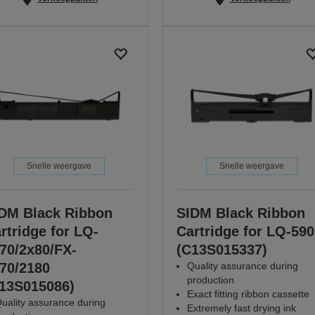
Snelle weergave
Snelle weergave
DM Black Ribbon
SIDM Black Ribbon
rtridge for LQ-
Cartridge for LQ-590
70/2x80/FX-
(C13S015337)
70/2180
Quality assurance during
production
13S015086)
Exact fitting ribbon cassette
uality assurance during
Extremely fast drying ink