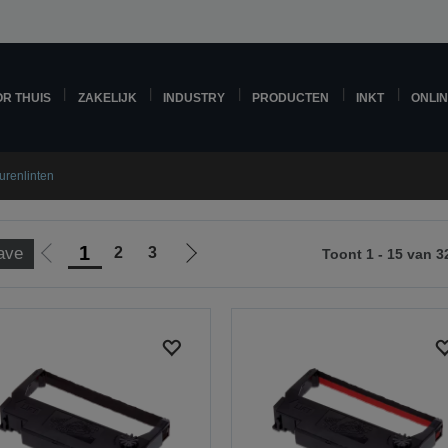
R THUIS
ZAKELIJK
INDUSTRY
PRODUCTEN
INKT
ONLI
urenlinten
1
2
3
ave
Toont 1 - 15 van 3
Ga
Ga
naar
naar
vorige
de
pagina
volgende
pagina