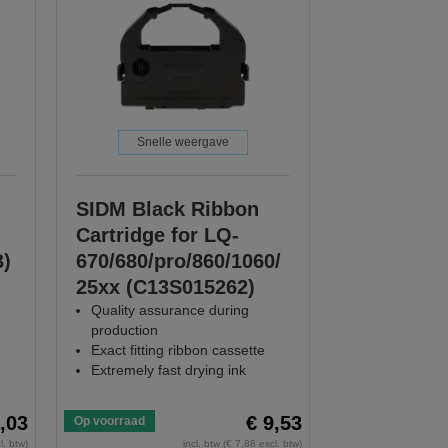
Snelle weergave
SIDM Black Ribbon
Cartridge for LQ-
B)
670/680/pro/860/1060/
25xx (C13S015262)
Quality assurance during
production
Exact fitting ribbon cassette
Extremely fast drying ink
,03
€ 9,53
Op voorraad
l. btw)
incl. btw (€ 7,88 excl. btw)