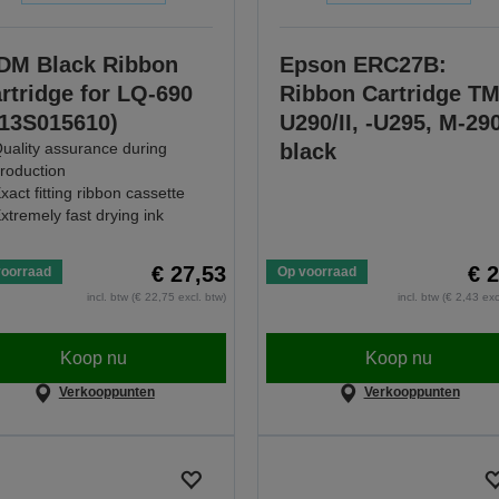
DM Black Ribbon
Epson ERC27B:
rtridge for LQ-690
Ribbon Cartridge TM
13S015610)
U290/II, -U295, M-290
uality assurance during
black
roduction
xact fitting ribbon cassette
xtremely fast drying ink
€ 27,53
€ 
voorraad
Op voorraad
incl. btw (€ 22,75 excl. btw)
incl. btw (€ 2,43 exc
Koop nu
Koop nu
Verkooppunten
Verkooppunten