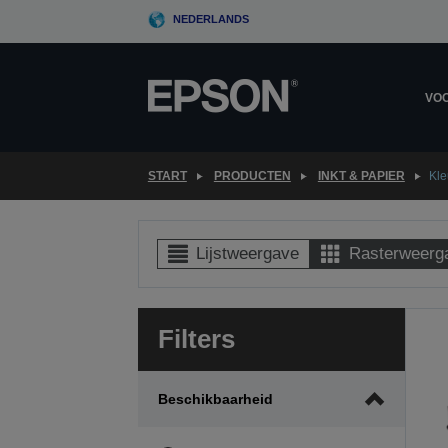
Skip
NEDERLANDS
to
main
content
VOO
START
PRODUCTEN
INKT & PAPIER
Kle
Lijstweergave
Rasterweerg
Filters
Beschikbaarheid