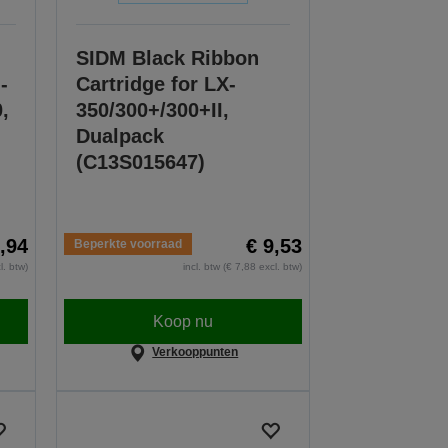
SIDM Black Ribbon
-
Cartridge for LX-
,
350/300+/300+II,
Dualpack
(C13S015647)
2,94
€ 9,53
Beperkte voorraad
l. btw)
incl. btw (€ 7,88 excl. btw)
Koop nu
Verkooppunten