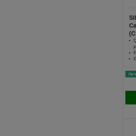
SI
Ca
(C
Q
p
E
E
Op 