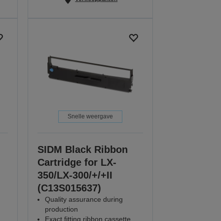
Snelle weergave
SIDM Black Ribbon
Cartridge for LX-
350/LX-300/+/+II
(C13S015637)
Quality assurance during
production
Exact fitting ribbon cassette