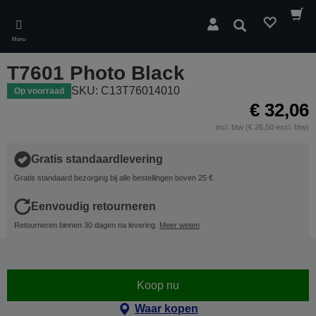
Skip
to
Zoeken
main
Menu
content
T7601 Photo Black
SKU: C13T76014010
Op voorraad
€ 32,06
incl. btw (€ 26,50 excl. btw)
Gratis standaardlevering
Gratis standaard bezorging bij alle bestellingen boven 25 €
Eenvoudig retourneren
Retourneren binnen 30 dagen na levering.
Meer weten
Koop nu
Waar kopen