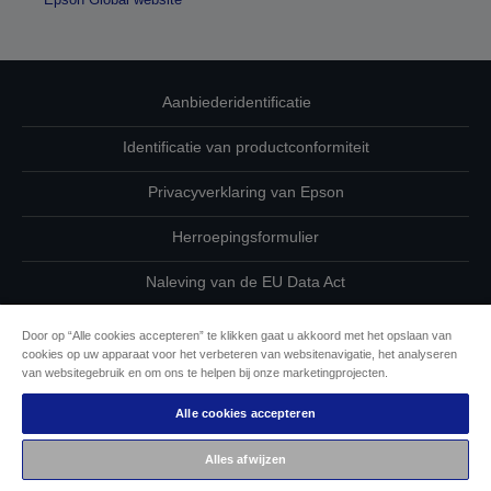
Aanbiederidentificatie
Identificatie van productconformiteit
Privacyverklaring van Epson
Herroepingsformulier
Naleving van de EU Data Act
Neem contact met ons op betreffende uw gegevens
Door op “Alle cookies accepteren” te klikken gaat u akkoord met het opslaan van
cookies op uw apparaat voor het verbeteren van websitenavigatie, het analyseren
Cookie-informatie
van websitegebruik en om ons te helpen bij onze marketingprojecten.
Alle cookies accepteren
De toewijding van Epson aan toegankelijkheid
Alles afwijzen
Auteursrecht © 2026 Seiko Epson