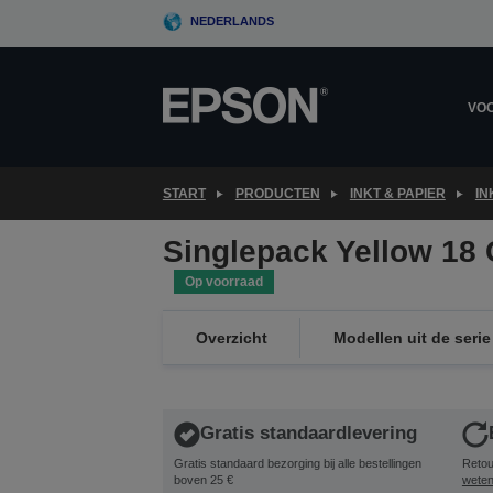
Skip
NEDERLANDS
to
main
content
VOO
START
PRODUCTEN
INKT & PAPIER
IN
Singlepack Yellow 18 
Op voorraad
Overzicht
Modellen uit de serie
Gratis standaardlevering
Gratis standaard bezorging bij alle bestellingen
Retou
boven 25 €
wete