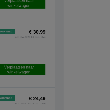
Verplaatsen naar
winkelwagen
€ 30,99
voorraad
incl. btw (€ 25,61 excl. btw)
Verplaatsen naar
winkelwagen
€ 24,49
voorraad
incl. btw (€ 20,24 excl. btw)