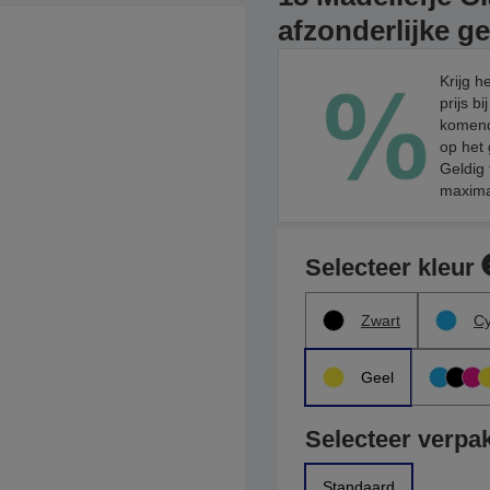
afzonderlijke ge
Krijg h
prijs b
komend
op het
Geldig 
maximaa
Selecteer kleur
Zwart
C
Geel
Selecteer verpa
Standaard