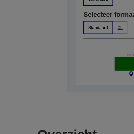
Selecteer forma
Standaard
XL
incl.