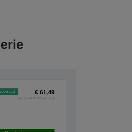
erie
€ 61,49
voorraad
incl. btw (€ 50,82 excl. btw)