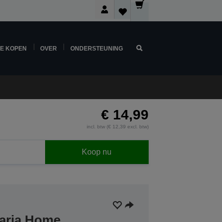
NE KOPEN
OVER
ONDERSTEUNING
€ 14,99
incl. btw (€ 12,39 excl. btw)
Koop nu
laria Home