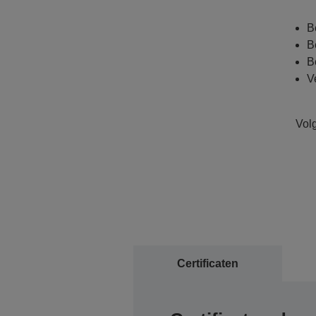
B
B
B
V
Volg
Certificaten