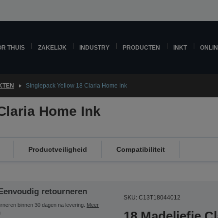
R THUIS
ZAKELIJK
INDUSTRY
PRODUCTEN
INKT
ONLI
KTEN
Singlepack Yellow 18 Claria Home Ink
Claria Home Ink
Productveiligheid
Compatibiliteit
Eenvoudig retourneren
SKU: C13T18044012
rneren binnen 30 dagen na levering.
Meer
18 Madeliefje C
n