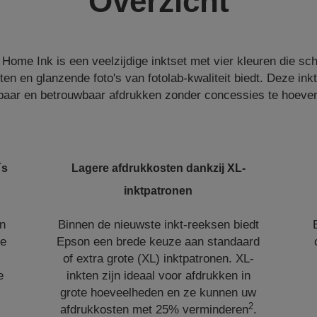
Overzicht
Home Ink is een veelzijdige inktset met vier kleuren die sc
n en glanzende foto's van fotolab-kwaliteit biedt. Deze inkt
baar en betrouwbaar afdrukken zonder concessies te hoeve
´s
Lagere afdrukkosten dankzij XL-
inktpatronen
an
Binnen de nieuwste inkt-reeksen biedt
te
Epson een brede keuze aan standaard
of extra grote (XL) inktpatronen. XL-
e
inkten zijn ideaal voor afdrukken in
grote hoeveelheden en ze kunnen uw
2
afdrukkosten met 25% verminderen
.