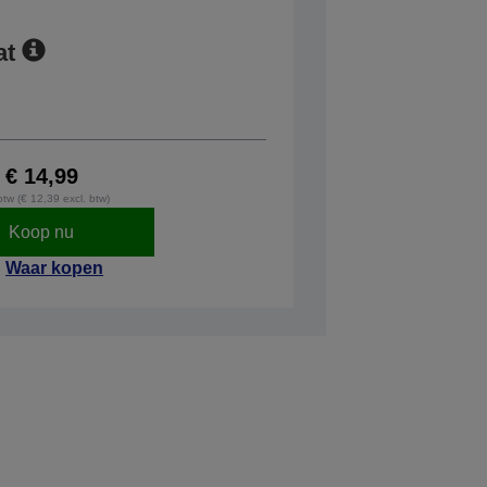
at
€ 14,99
 btw (€ 12,39 excl. btw)
Koop nu
Waar kopen