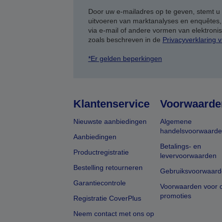
Door uw e-mailadres op te geven, stemt u
uitvoeren van marktanalyses en enquêtes
via e-mail of andere vormen van elektron
zoals beschreven in de
Privacyverklaring 
*Er gelden beperkingen
Klantenservice
Voorwaarde
Nieuwste aanbiedingen
Algemene
handelsvoorwaard
Aanbiedingen
Betalings- en
Productregistratie
levervoorwaarden
Bestelling retourneren
Gebruiksvoorwaard
Garantiecontrole
Voorwaarden voor o
promoties
Registratie CoverPlus
Neem contact met ons op