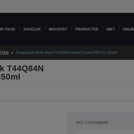
R THUIS
ZAKELIJK
INDUSTRY
PRODUCTEN
INKT
ONLI
KTEN
Singlepack Matte Black T44Q84N UltraChrome PRO 12 350ml
ck T44Q84N
350ml
SKU: C13T44Q84N