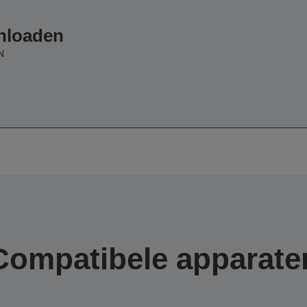
wnloaden
N
Compatibele apparate