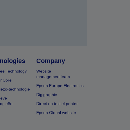
nologies
Company
ee Technology
Website
managementteam
onCore
Epson Europe Electronics
iezo-technologie
Digigraphie
ieve
logieën
Direct op textiel printen
Epson Global website