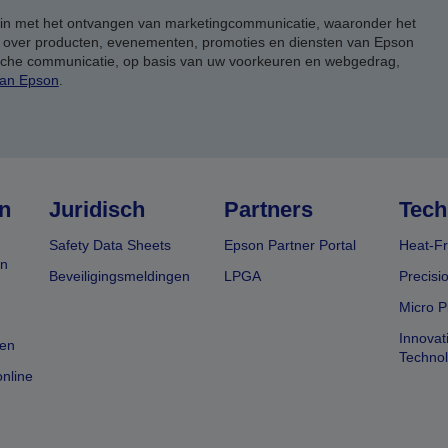
 in met het ontvangen van marketingcommunicatie, waaronder het
, over producten, evenementen, promoties en diensten van Epson
ische communicatie, op basis van uw voorkeuren en webgedrag,
van Epson
.
n
Juridisch
Partners
Tech
Safety Data Sheets
Epson Partner Portal
Heat-Fr
en
Beveiligingsmeldingen
LPGA
Precisi
Micro P
Innovat
en
Techno
nline