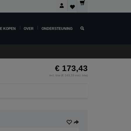
NE KOPEN
OVER
ONDERSTEUNING
€ 173,43
incl. btw (€ 143,33 excl. btw)