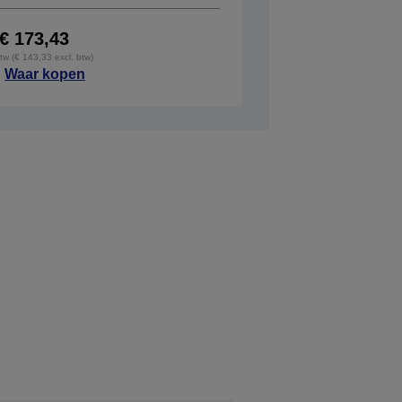
€ 173,43
btw (€ 143,33 excl. btw)
Waar kopen