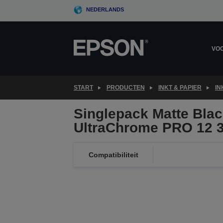
Skip
NEDERLANDS
to
main
content
VOO
START
PRODUCTEN
INKT & PAPIER
IN
Singlepack Matte Bla
UltraChrome PRO 12 
Compatibiliteit