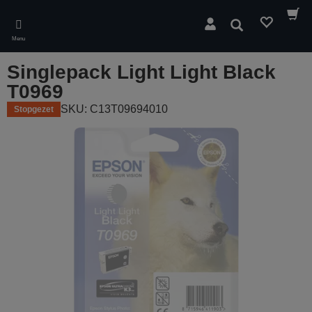
Skip
to
Zoeken
main
Menu
content
Singlepack Light Light Black
T0969
SKU: C13T09694010
Stopgezet