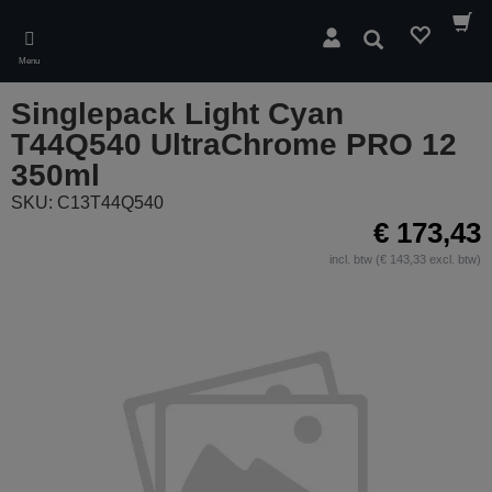
Skip
to
Zoeken
main
Menu
content
Singlepack Light Cyan
T44Q540 UltraChrome PRO 12
350ml
SKU: C13T44Q540
€ 173,43
incl. btw (€ 143,33 excl. btw)