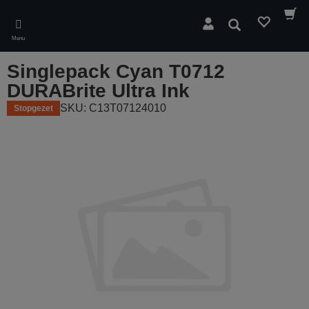
Skip
to
Zoeken
main
Menu
content
Singlepack Cyan T0712
DURABrite Ultra Ink
SKU: C13T07124010
Stopgezet