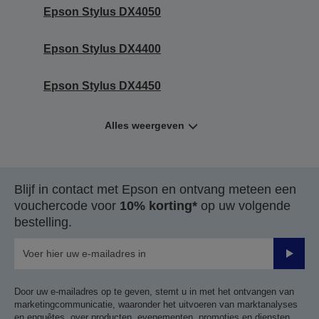
Epson Stylus DX4050
Epson Stylus DX4400
Epson Stylus DX4450
Alles weergeven
Blijf in contact met Epson en ontvang meteen een
vouchercode voor
10% korting*
op uw volgende
bestelling.
Verze
Door uw e-mailadres op te geven, stemt u in met het ontvangen van
marketingcommunicatie, waaronder het uitvoeren van marktanalyses
en enquêtes, over producten, evenementen, promoties en diensten