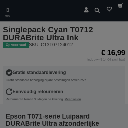
Skip
to
Zoeken
main
Menu
content
Singlepack Cyan T0712
DURABrite Ultra Ink
SKU: C13T07124012
Op voorraad
€ 16,99
incl. btw (€ 14,04 excl. btw)
Gratis standaardlevering
Gratis standaard bezorging bij alle bestellingen boven 25 €
Eenvoudig retourneren
Retourneren binnen 30 dagen na levering.
Meer weten
Epson T071-serie Luipaard
DURABrite Ultra afzonderlijke