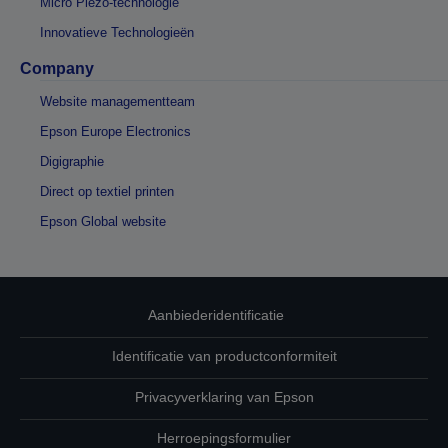
Micro Piezo-technologie
Innovatieve Technologieën
Company
Website managementteam
Epson Europe Electronics
Digigraphie
Direct op textiel printen
Epson Global website
Aanbiederidentificatie
Identificatie van productconformiteit
Privacyverklaring van Epson
Herroepingsformulier