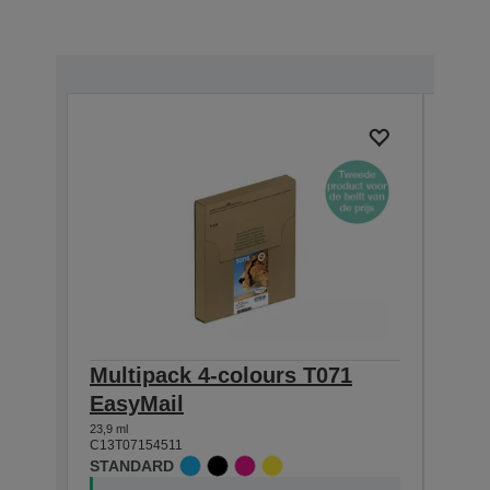
Multipack 4-colours T071
Sin
EasyMail
DURA
23,9 ml
7,4 ml
C13T07154511
C13T0
STANDARD
STAN