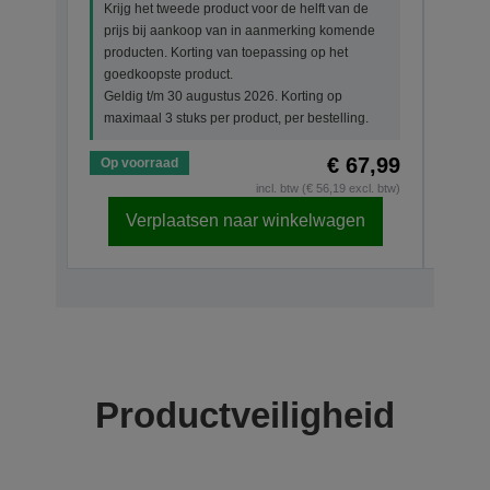
Krijg het tweede product voor de helft van de
Krijg
prijs bij aankoop van in aanmerking komende
prij
producten. Korting van toepassing op het
prod
goedkoopste product.
goed
Geldig t/m 30 augustus 2026. Korting op
Geld
maximaal 3 stuks per product, per bestelling.
maxim
€ 67,99
Op voorraad
Op v
incl. btw (€ 56,19 excl. btw)
Verplaatsen naar winkelwagen
Productveiligheid