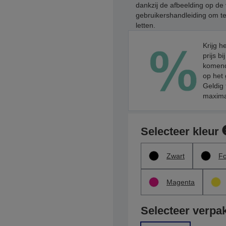
dankzij de afbeelding op d
gebruikershandleiding om t
letten.
Krijg h
prijs b
komend
op het
Geldig 
maximaa
Selecteer kleur
Zwart
Fo
Magenta
Selecteer verpa