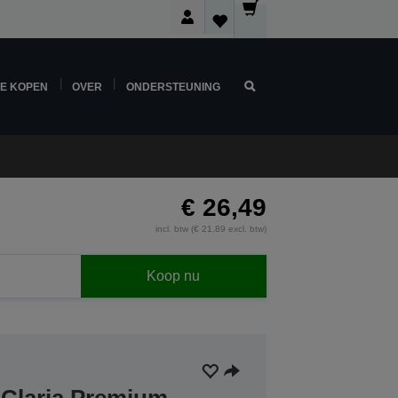
NE KOPEN
OVER
ONDERSTEUNING
€ 26,49
incl. btw (€ 21,89 excl. btw)
Koop nu