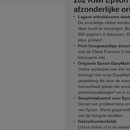
202 Kiwi Epson
afzonderlijke or
Lagere afdrukkosten dankz
De voordelige inkten worden 
kleur hoeft te vervangen. Bo
800 pagina’s in fotozwart, 5
kleur printen*.
Print hoogwaardige docum
met de Claria Premium 5-kleu
fotozwarte inkt
Originele Epson EasyMail
Online aankopen van inkt ku
bezorgd met onze EasyMail
verpakking die door de mees
hoeveelheid plastic die word
winkelverpakkingen* en is z
Geoptimaliseerd voor Eps
Geniet van probleemloos en 
van Epson. Werkt gegarandee
van de hoogste kwaliteit.
Gebruiksvriendelijk
U kunt online of in de winkel