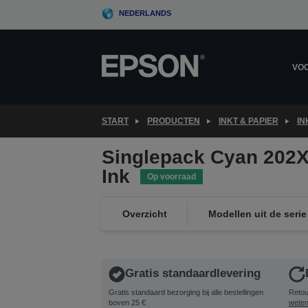
Skip
NEDERLANDS
to
main
content
VOO
START
PRODUCTEN
INKT & PAPIER
IN
Singlepack Cyan 202X
Ink
Op voorraad
Overzicht
Modellen uit de serie
Gratis standaardlevering
Gratis standaard bezorging bij alle bestellingen
Retou
boven 25 €
wete