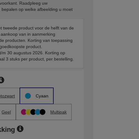
e voorkant. Raadpleeg uw
e bepalen op welke afbeelding u moet
et tweede product voor de helft van de
ij aankoop van in aanmerking
e producten. Korting van toepassing
 goedkoopste product.
t/m 30 augustus 2026. Korting op
l 3 stuks per product, per bestelling.
tozwart
Cyaan
Geel
Multipak
kking