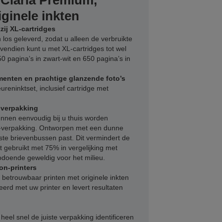
 Claria Premium,
iginele inkten
ij XL-cartridges
los geleverd, zodat u alleen de verbruikte
vendien kunt u met XL-cartridges tot wel
50 pagina’s in zwart-wit en 650 pagina’s in
enten en prachtige glanzende foto’s
reninktset, inclusief cartridge met
-verpakking
nnen eenvoudig bij u thuis worden
-verpakking. Ontworpen met een dunne
te brievenbussen past. Dit vermindert de
t gebruikt met 75% in vergelijking met
odoende geweldig voor het milieu.
on-printers
betrouwbaar printen met originele inkten
rd met uw printer en levert resultaten
 heel snel de juiste verpakking identificeren