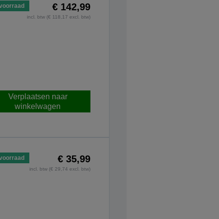
€ 142,99
voorraad
incl. btw (€ 118,17 excl. btw)
Verplaatsen naar
winkelwagen
€ 35,99
voorraad
incl. btw (€ 29,74 excl. btw)