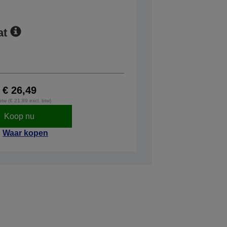
at
€ 26,49
 btw (€ 21,89 excl. btw)
Koop nu
Waar kopen