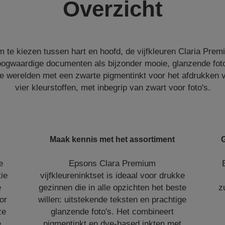
Overzicht
om te kiezen tussen hart en hoofd, de vijfkleuren Claria Prem
hoogwaardige documenten als bijzonder mooie, glanzende foto'
de werelden met een zwarte pigmentinkt voor het afdrukken
vier kleurstoffen, met inbegrip van zwart voor foto's.
Maak kennis met het assortiment
G
e
Epsons Clara Premium
tie
vijfkleureninktset is ideaal voor drukke
e
gezinnen die in alle opzichten het beste
z
or
willen: uitstekende teksten en prachtige
ze
glanzende foto's. Het combineert
e
pigmentinkt en dye-based inkten met