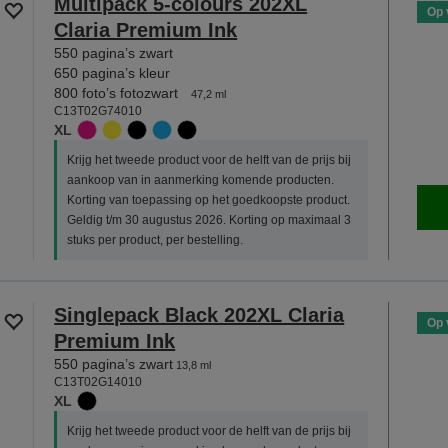
Multipack 5-colours 202XL
Op 
Claria Premium Ink
550 pagina’s zwart
650 pagina’s kleur
800 foto’s fotozwart
47,2 ml
C13T02G74010
XL
Krijg het tweede product voor de helft van de prijs bij
aankoop van in aanmerking komende producten.
Korting van toepassing op het goedkoopste product.
Geldig t/m 30 augustus 2026. Korting op maximaal 3
stuks per product, per bestelling.
Singlepack Black 202XL Claria
Op 
Premium Ink
550 pagina’s zwart
13,8 ml
C13T02G14010
XL
Krijg het tweede product voor de helft van de prijs bij