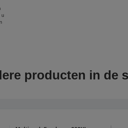
n
 u
n
ere producten in de s