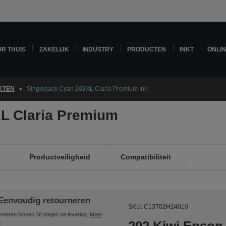
R THUIS
ZAKELIJK
INDUSTRY
PRODUCTEN
INKT
ONLI
KTEN
Singlepack Cyan 202XL Claria Premium Ink
L Claria Premium
Productveiligheid
Compatibiliteit
Eenvoudig retourneren
SKU: C13T02H24010
rneren binnen 30 dagen na levering.
Meer
n