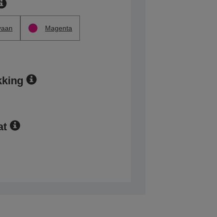
yaan
Magenta
kking
at