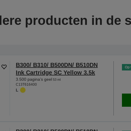
ere producten in de s
B300/ B310/ B500DN/ B510DN
Op 
Ink Cartridge SC Yellow 3.5k
3.500 pagina’s geel
53 ml
C13T616400
L