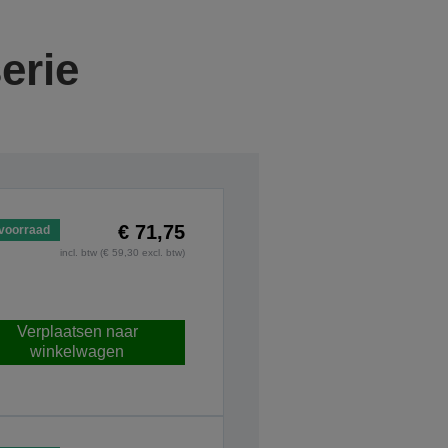
erie
€ 71,75
voorraad
incl. btw (€ 59,30 excl. btw)
Verplaatsen naar
winkelwagen