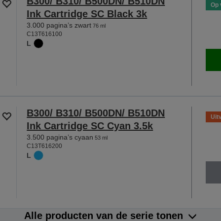
B300/ B310/ B500DN/ B510DN
Op 
Ink Cartridge SC Black 3k
3.000 pagina’s zwart
76 ml
C13T616100
L
B300/ B310/ B500DN/ B510DN
Uit
Ink Cartridge SC Cyan 3.5k
3.500 pagina’s cyaan
53 ml
C13T616200
L
Alle producten van de serie tonen