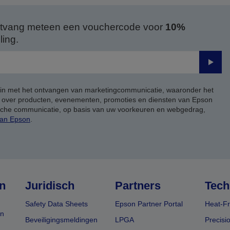
 ontvang meteen een vouchercode voor
10%
ing.
Verze
 in met het ontvangen van marketingcommunicatie, waaronder het
, over producten, evenementen, promoties en diensten van Epson
ische communicatie, op basis van uw voorkeuren en webgedrag,
van Epson
.
n
Juridisch
Partners
Tech
Safety Data Sheets
Epson Partner Portal
Heat-Fr
en
Beveiligingsmeldingen
LPGA
Precisi