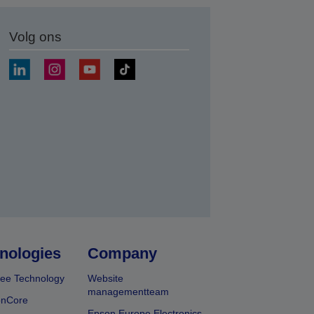
Volg ons
nden
nologies
Company
ee Technology
Website
managementteam
onCore
Epson Europe Electronics