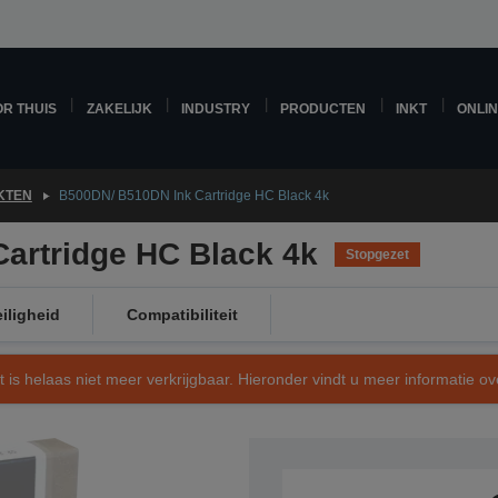
R THUIS
ZAKELIJK
INDUSTRY
PRODUCTEN
INKT
ONLI
KTEN
B500DN/ B510DN Ink Cartridge HC Black 4k
artridge HC Black 4k
Stopgezet
iligheid
Compatibiliteit
t is helaas niet meer verkrijgbaar. Hieronder vindt u meer informatie 
SKU: C13T617100