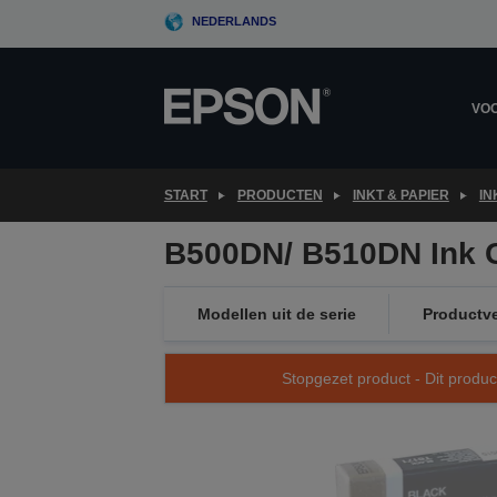
Skip
NEDERLANDS
to
main
content
VOO
START
PRODUCTEN
INKT & PAPIER
IN
B500DN/ B510DN Ink C
Modellen uit de serie
Productve
Stopgezet product - Dit produc