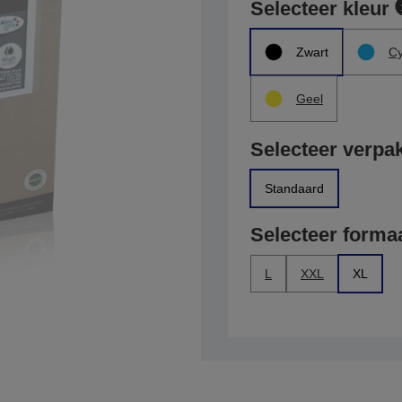
Selecteer kleur
Zwart
C
Geel
Selecteer verpa
Standaard
Selecteer forma
L
XXL
XL