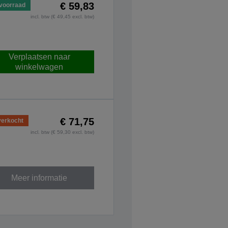
€ 59,83
voorraad
incl. btw (€ 49,45 excl. btw)
Verplaatsen naar
winkelwagen
€ 71,75
verkocht
incl. btw (€ 59,30 excl. btw)
Meer informatie