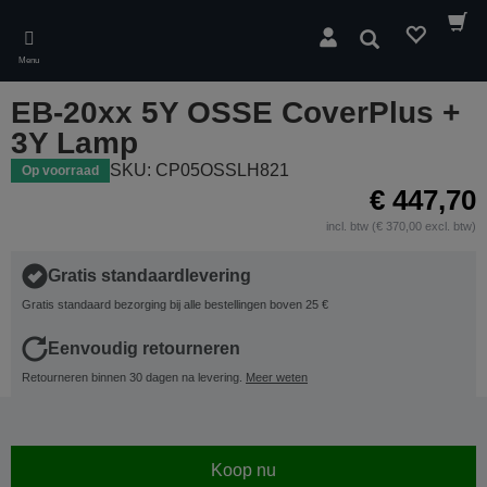
Skip
to
Zoeken
main
Menu
content
EB-20xx 5Y OSSE CoverPlus +
3Y Lamp
SKU: CP05OSSLH821
Op voorraad
€ 447,70
incl. btw (€ 370,00 excl. btw)
Gratis standaardlevering
Gratis standaard bezorging bij alle bestellingen boven 25 €
Eenvoudig retourneren
Retourneren binnen 30 dagen na levering.
Meer weten
Koop nu