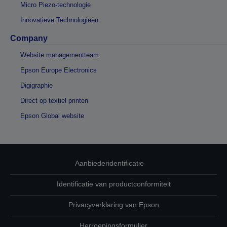
Micro Piezo-technologie
Innovatieve Technologieën
Company
Website managementteam
Epson Europe Electronics
Digigraphie
Direct op textiel printen
Epson Global website
Aanbiederidentificatie
Identificatie van productconformiteit
Privacyverklaring van Epson
Herroepingsformulier