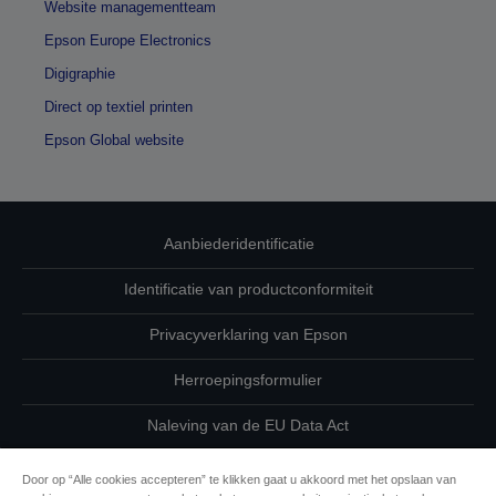
Website managementteam
Epson Europe Electronics
Digigraphie
Direct op textiel printen
Epson Global website
Aanbiederidentificatie
Identificatie van productconformiteit
Privacyverklaring van Epson
Herroepingsformulier
Naleving van de EU Data Act
Neem contact met ons op betreffende uw gegevens
Door op “Alle cookies accepteren” te klikken gaat u akkoord met het opslaan van