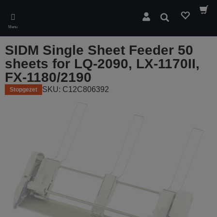
Skip
to
Zoeken
main
Menu
content
SIDM Single Sheet Feeder 50
sheets for LQ-2090, LX-1170II,
FX-1180/2190
SKU: C12C806392
Stopgezet