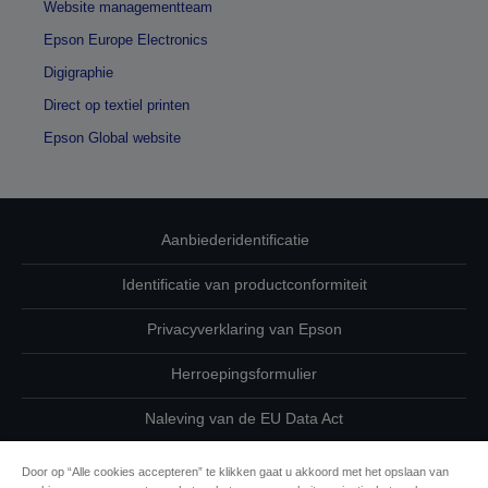
Website managementteam
Epson Europe Electronics
Digigraphie
Direct op textiel printen
Epson Global website
Aanbiederidentificatie
Identificatie van productconformiteit
Privacyverklaring van Epson
Herroepingsformulier
Naleving van de EU Data Act
Neem contact met ons op betreffende uw gegevens
Door op “Alle cookies accepteren” te klikken gaat u akkoord met het opslaan van