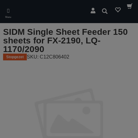
Skip
to
Zoeken
main
Menu
content
SIDM Single Sheet Feeder 150
sheets for FX-2190, LQ-
1170/2090
SKU: C12C806402
Stopgezet