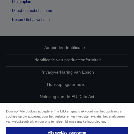
Digigraphie
Direct op textiel printen
Epson Global website
Aanbiederidentificatie
Identificatie van productconformiteit
Privacyverklaring van Epson
Herroepingsformulier
Naleving van de EU Data Act
Neem contact met ons op betreffende uw gegevens
Door op “Alle cookies accepteren” te klikken gaat u akkoord met het opslaan van
cookies op uw apparaat voor het verbeteren van websitenavigatie, het analyseren
Cookie-informatie
van websitegebruik en om ons te helpen bij onze marketingprojecten.
Alle cookies accepteren
De toewijding van Epson aan toegankelijkheid