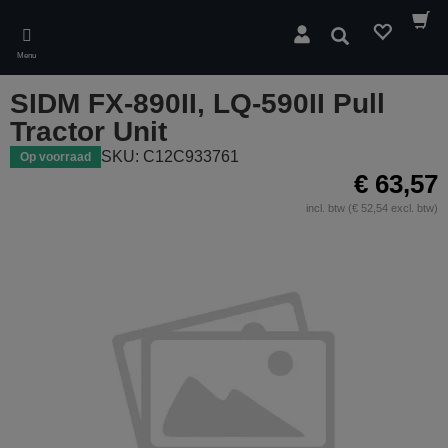
Skip
to
Zoeken
main
Menu
content
SIDM FX-890II, LQ-590II Pull
Tractor Unit
SKU: C12C933761
Op voorraad
€ 63,57
incl. btw (€ 52,54 excl. btw)