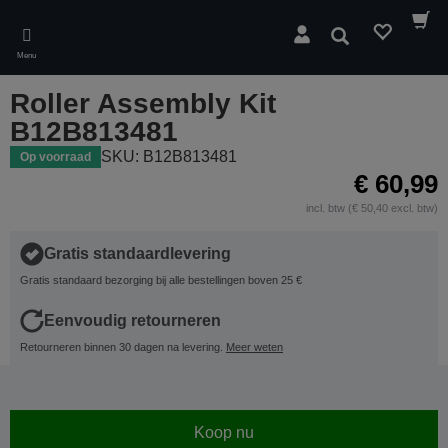
Skip
to
Zoeken
main
Menu
content
Roller Assembly Kit
B12B813481
SKU: B12B813481
Op voorraad
€ 60,99
incl. btw (€ 50,40 excl. btw)
Gratis standaardlevering
Gratis standaard bezorging bij alle bestellingen boven 25 €
Eenvoudig retourneren
Retourneren binnen 30 dagen na levering.
Meer weten
Koop nu