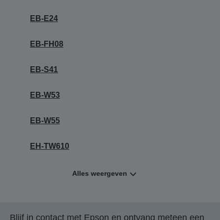
EB-E24
EB-FH08
EB-S41
EB-W53
EB-W55
EH-TW610
Alles weergeven
Blijf in contact met Epson en ontvang meteen een