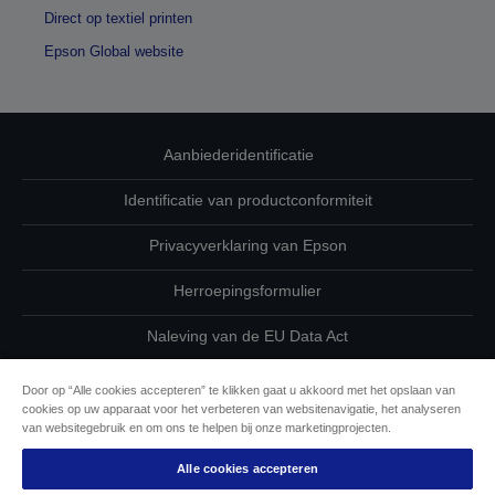
Direct op textiel printen
Epson Global website
Aanbiederidentificatie
Identificatie van productconformiteit
Privacyverklaring van Epson
Herroepingsformulier
Naleving van de EU Data Act
Neem contact met ons op betreffende uw gegevens
Door op “Alle cookies accepteren” te klikken gaat u akkoord met het opslaan van
cookies op uw apparaat voor het verbeteren van websitenavigatie, het analyseren
Cookie-informatie
van websitegebruik en om ons te helpen bij onze marketingprojecten.
Alle cookies accepteren
De toewijding van Epson aan toegankelijkheid