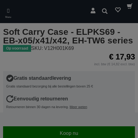
Skip
to
Zoeken
main
Menu
content
Soft Carry Case - ELPKS69 -
EB-x05/x41/x42, EH-TW6 series
SKU: V12H001K69
Op voorraad
€ 17,93
incl. btw (€ 14,82 excl. btw)
Gratis standaardlevering
Gratis standaard bezorging bij alle bestellingen boven 25 €
Eenvoudig retourneren
Retourneren binnen 30 dagen na levering.
Meer weten
Koop nu