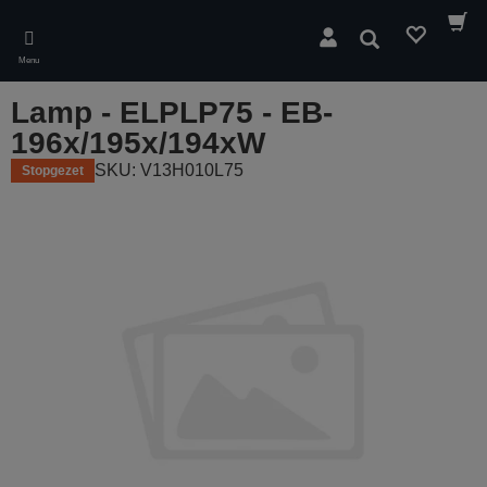
Skip
to
Zoeken
main
Menu
content
Lamp - ELPLP75 - EB-
196x/195x/194xW
SKU: V13H010L75
Stopgezet