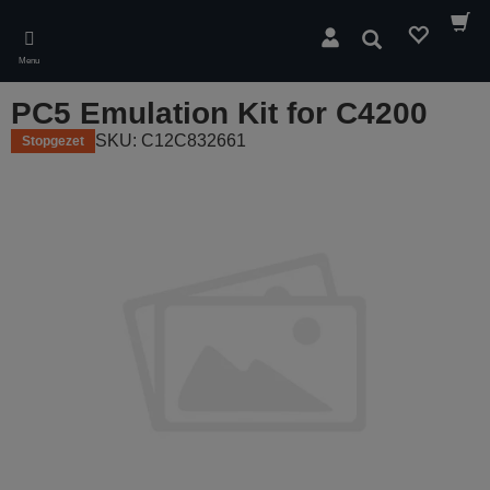
Skip
to
Zoeken
main
Menu
content
PC5 Emulation Kit for C4200
SKU: C12C832661
Stopgezet