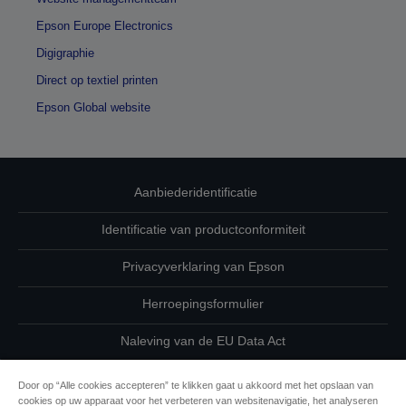
Epson Europe Electronics
Digigraphie
Direct op textiel printen
Epson Global website
Aanbiederidentificatie
Identificatie van productconformiteit
Privacyverklaring van Epson
Herroepingsformulier
Naleving van de EU Data Act
Neem contact met ons op betreffende uw gegevens
Door op “Alle cookies accepteren” te klikken gaat u akkoord met het opslaan van
cookies op uw apparaat voor het verbeteren van websitenavigatie, het analyseren