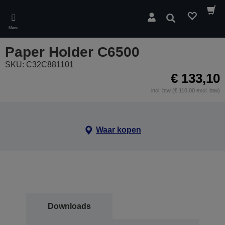
Skip
to
Zoeken
main
Menu
content
Paper Holder C6500
SKU: C32C881101
€ 133,10
incl. btw (€ 110,00 excl. btw)
Waar kopen
Downloads