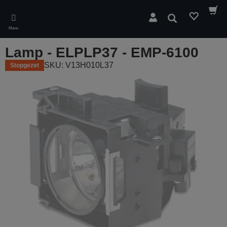
Skip
to
Zoeken
main
Menu
content
Lamp - ELPLP37 - EMP-6100
SKU: V13H010L37
Stopgezet