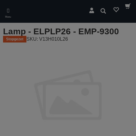
Skip
to
Zoeken
main
Menu
content
Lamp - ELPLP26 - EMP-9300
SKU: V13H010L26
Stopgezet