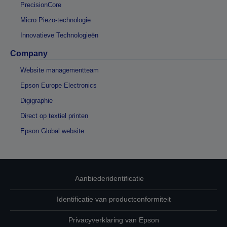
PrecisionCore
Micro Piezo-technologie
Innovatieve Technologieën
Company
Website managementteam
Epson Europe Electronics
Digigraphie
Direct op textiel printen
Epson Global website
Aanbiederidentificatie
Identificatie van productconformiteit
Privacyverklaring van Epson