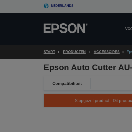
Skip
NEDERLANDS
to
main
content
VOO
START
PRODUCTEN
ACCESSOIRES
Eps
Epson Auto Cutter AU-
Compatibiliteit
Stopgezet product - Dit produc