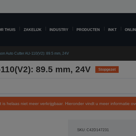
R THUIS
ZAKELIJK
INDUSTRY
PRODUCTEN
INKT
ONLI
on Auto Cutter AU-110(V2): 89.5 mm, 24V
110(V2): 89.5 mm, 24V
Stopgezet
t is helaas niet meer verkrijgbaar. Hieronder vindt u meer informatie 
SKU: C42D147231