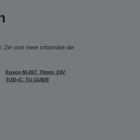
n
. Zie voor meer informatie die
Epson M-267: 76mm, 24V,
TUD=C, TU.GUIDE