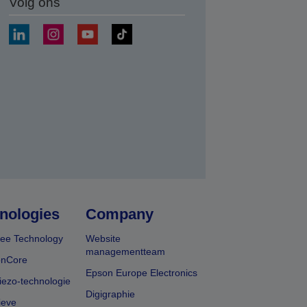
Volg ons
nden
nologies
Company
ee Technology
Website
managementteam
onCore
Epson Europe Electronics
iezo-technologie
Digigraphie
ieve