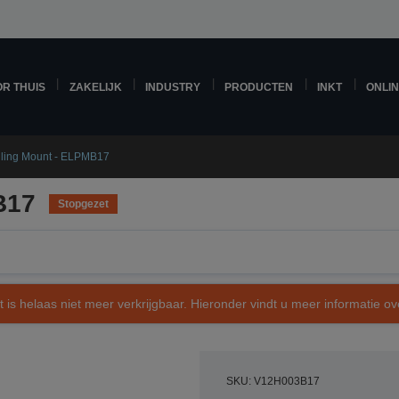
R THUIS
ZAKELIJK
INDUSTRY
PRODUCTEN
INKT
ONLI
iling Mount - ELPMB17
B17
Stopgezet
t is helaas niet meer verkrijgbaar. Hieronder vindt u meer informatie 
SKU: V12H003B17