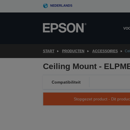
Skip
NEDERLANDS
to
main
content
VOO
START
PRODUCTEN
ACCESSOIRES
Ce
Ceiling Mount - ELPM
Compatibiliteit
Stopgezet product - Dit produc