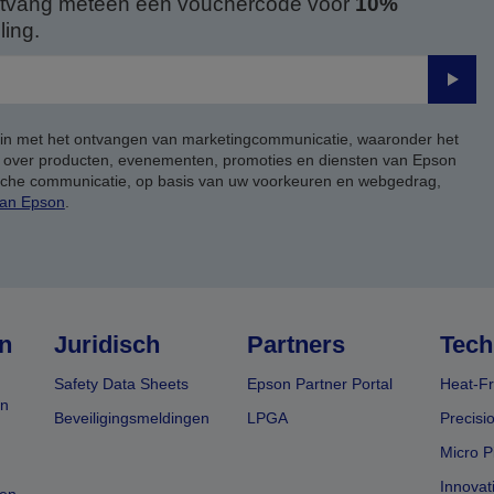
 ontvang meteen een vouchercode voor
10%
ing.
Verze
 in met het ontvangen van marketingcommunicatie, waaronder het
, over producten, evenementen, promoties en diensten van Epson
ische communicatie, op basis van uw voorkeuren en webgedrag,
van Epson
.
n
Juridisch
Partners
Tech
Safety Data Sheets
Epson Partner Portal
Heat-Fr
en
Beveiligingsmeldingen
LPGA
Precisi
Micro P
Innovat
en