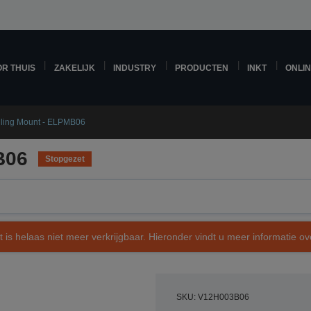
R THUIS
ZAKELIJK
INDUSTRY
PRODUCTEN
INKT
ONLI
iling Mount - ELPMB06
B06
Stopgezet
t is helaas niet meer verkrijgbaar. Hieronder vindt u meer informatie 
SKU: V12H003B06