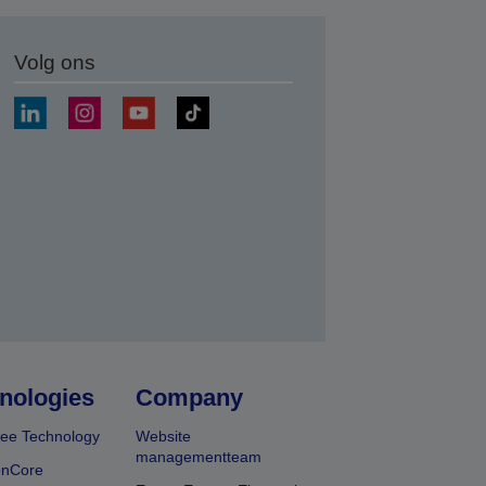
Volg ons
nden
nologies
Company
ee Technology
Website
managementteam
onCore