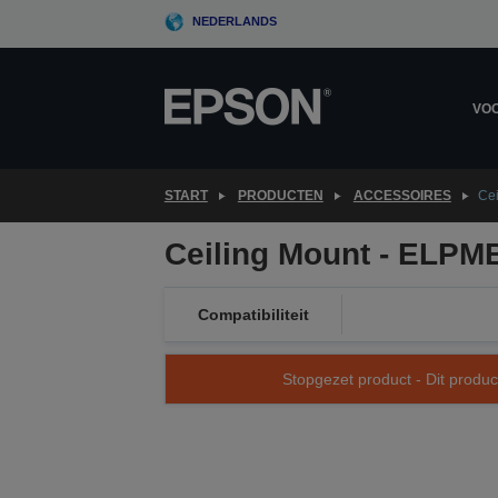
Skip
NEDERLANDS
to
main
content
VOO
START
PRODUCTEN
ACCESSOIRES
Ce
Ceiling Mount - ELPM
Compatibiliteit
Stopgezet product - Dit produc