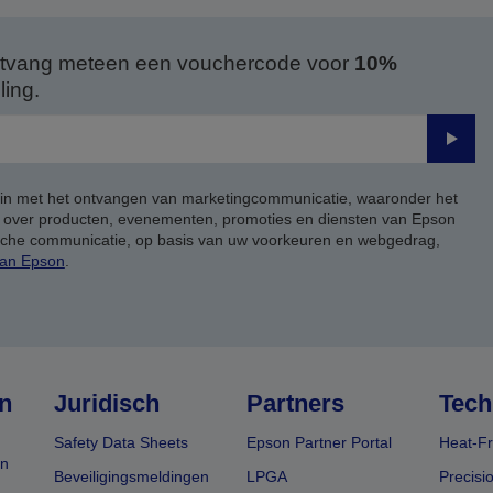
 ontvang meteen een vouchercode voor
10%
ing.
Verze
 in met het ontvangen van marketingcommunicatie, waaronder het
, over producten, evenementen, promoties en diensten van Epson
ische communicatie, op basis van uw voorkeuren en webgedrag,
van Epson
.
n
Juridisch
Partners
Tech
Safety Data Sheets
Epson Partner Portal
Heat-Fr
en
Beveiligingsmeldingen
LPGA
Precisi