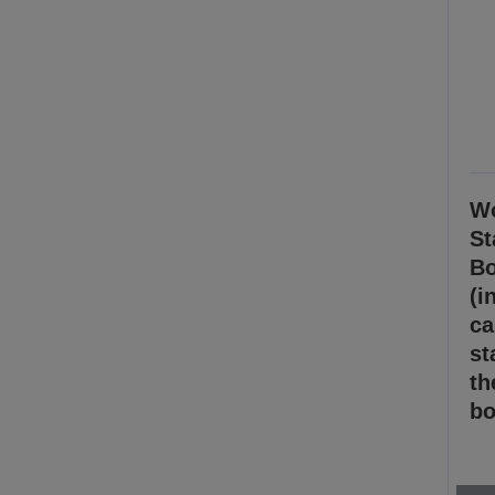
Wo
St
Bo
(i
ca
st
th
bo