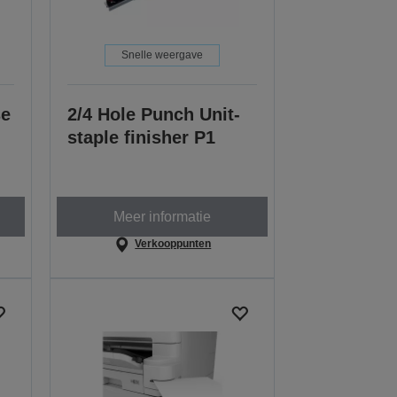
Snelle weergave
se
2/4 Hole Punch Unit-
staple finisher P1
Meer informatie
Verkooppunten