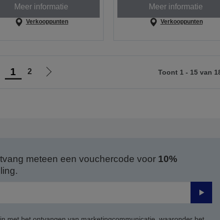
Meer informatie
Meer informatie
Verkooppunten
Verkooppunten
1
2
Toont 1 - 15 van 1
Ga
Ga
aar
naar
orige
de
agina
volgende
pagina
 ontvang meteen een vouchercode voor
10%
ing.
Verze
 in met het ontvangen van marketingcommunicatie, waaronder het