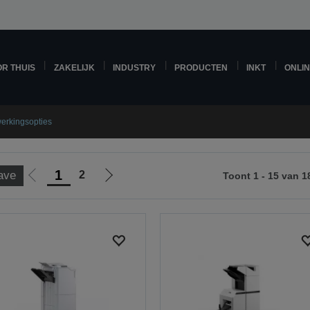
R THUIS
ZAKELIJK
INDUSTRY
PRODUCTEN
INKT
ONLI
erkingsopties
1
2
ave
Toont 1 - 15 van 1
Ga
Ga
naar
naar
vorige
de
pagina
volgende
pagina