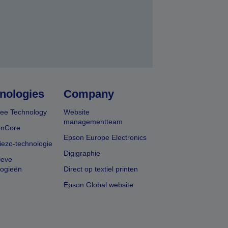
nologies
Company
ee Technology
Website
managementteam
onCore
Epson Europe Electronics
iezo-technologie
Digigraphie
ieve
logieën
Direct op textiel printen
Epson Global website