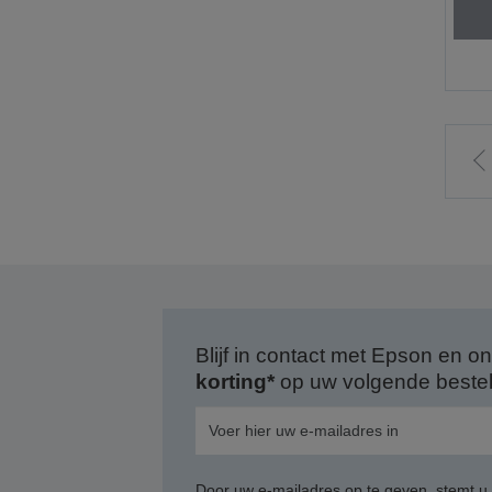
n
v
p
Blijf in contact met Epson en
korting*
op uw volgende bestell
Door uw e-mailadres op te geven, stemt u