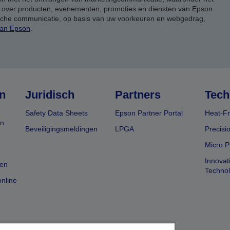
, over producten, evenementen, promoties en diensten van Epson
ische communicatie, op basis van uw voorkeuren en webgedrag,
van Epson
.
n
Juridisch
Partners
Tech
Safety Data Sheets
Epson Partner Portal
Heat-Fr
en
Beveiligingsmeldingen
LPGA
Precisi
Micro P
Innovat
en
Techno
nline