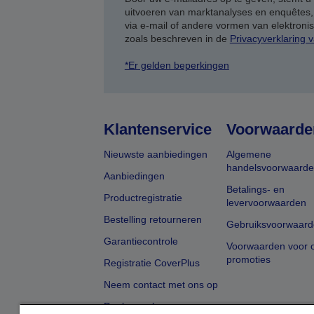
uitvoeren van marktanalyses en enquêtes
via e-mail of andere vormen van elektron
zoals beschreven in de
Privacyverklaring 
*Er gelden beperkingen
Klantenservice
Voorwaarde
Nieuwste aanbiedingen
Algemene
handelsvoorwaard
Aanbiedingen
Betalings- en
Productregistratie
levervoorwaarden
Bestelling retourneren
Gebruiksvoorwaard
Garantiecontrole
Voorwaarden voor o
promoties
Registratie CoverPlus
Neem contact met ons op
Dealer zoeken