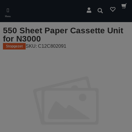
Skip
to
Zoeken
main
Menu
content
550 Sheet Paper Cassette Unit
for N3000
SKU: C12C802091
Stopgezet