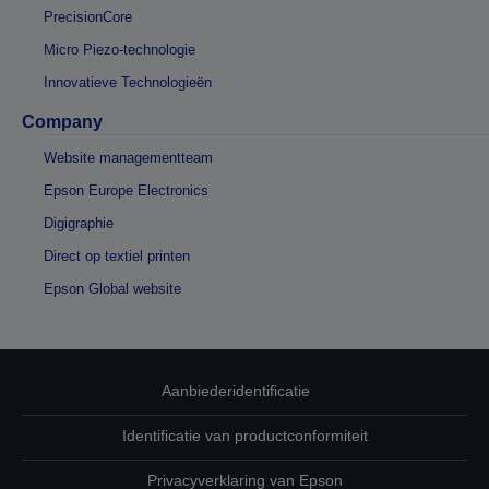
PrecisionCore
Micro Piezo-technologie
Innovatieve Technologieën
Company
Website managementteam
Epson Europe Electronics
Digigraphie
Direct op textiel printen
Epson Global website
Aanbiederidentificatie
Identificatie van productconformiteit
Privacyverklaring van Epson