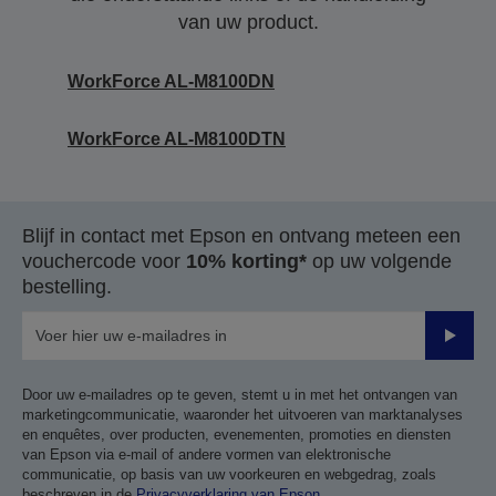
van uw product.
WorkForce AL-M8100DN
WorkForce AL-M8100DTN
Blijf in contact met Epson en ontvang meteen een
vouchercode voor
10% korting*
op uw volgende
bestelling.
Verze
Door uw e-mailadres op te geven, stemt u in met het ontvangen van
marketingcommunicatie, waaronder het uitvoeren van marktanalyses
en enquêtes, over producten, evenementen, promoties en diensten
van Epson via e-mail of andere vormen van elektronische
communicatie, op basis van uw voorkeuren en webgedrag, zoals
beschreven in de
Privacyverklaring van Epson
.