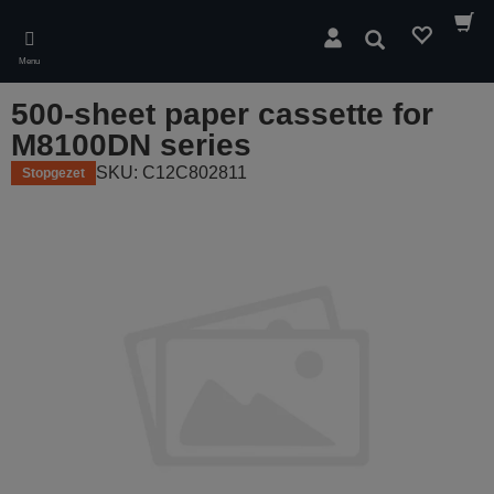
Skip
to
Zoeken
main
Menu
content
500-sheet paper cassette for
M8100DN series
SKU: C12C802811
Stopgezet