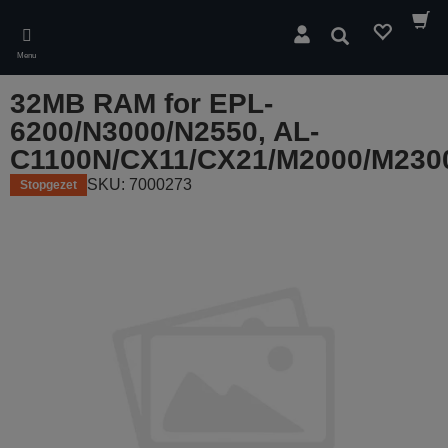
Skip
to
Zoeken
main
Menu
content
32MB RAM for EPL-
6200/N3000/N2550, AL-
C1100N/CX11/CX21/M2000/M230
SKU: 7000273
Stopgezet